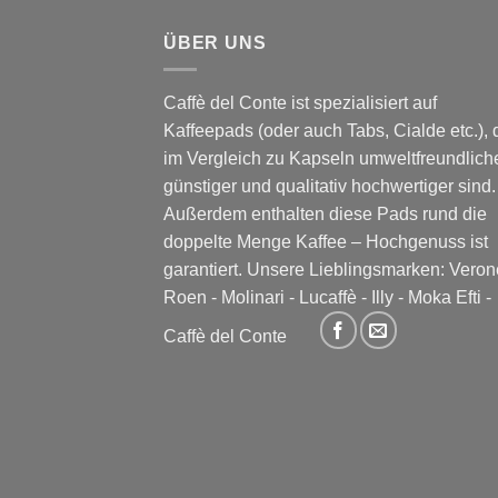
ÜBER UNS
Caffè del Conte ist spezialisiert auf
Kaffeepads (oder auch Tabs, Cialde etc.), 
im Vergleich zu Kapseln umweltfreundliche
günstiger und qualitativ hochwertiger sind.
Außerdem enthalten diese Pads rund die
doppelte Menge Kaffee – Hochgenuss ist
garantiert. Unsere Lieblingsmarken:
Veron
Roen
-
Molinari
-
Lucaffè
-
Illy
-
Moka Efti
-
Caffè del Conte