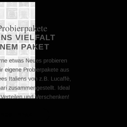
Probierpakete
ENS VIELFALT
INEM PAKET
gerne etwas Neues probieren
ir eigene Probierpakete aus
es Italiens von z.B. Lucaffè,
ari zusammengestellt. Ideal
Verteilen und Verschenken!
PROBIERPAKETE