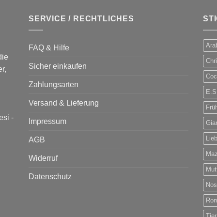
SERVICE / RECHTLICHES
ST
Ara
FAQ & Hilfe
die
Chr
Sicher einkaufen
r,
Cock
Zahlungsarten
E.S
Versand & Lieferung
Frü
esi
-
Impressum
Gia
Lie
AGB
Mazz
Widerruf
Mut
Datenschutz
Nos
Rom
Tie