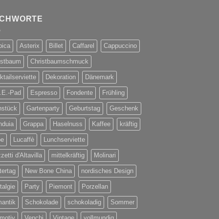
ICHWORTE
bica
Asterix
Billet
Caffarel
Cappuccino
istbaum
Christbaumschmuck
tailserviette
Dekoration
Dänemark
.E.-Pad
Espresso
Fondente
Frühling
hstück
Gartenparty
Geburtstag
Geschenk
nduia
Grappa
Haselnuss
Kaffee
kräftig
be
Lucaffè
Lunchserviette
etti d'Altavilla
mittelkräftig
Molinari
tertag
New Bone China
nordisches Design
talgie
Party
Piemont
Porzellan
antik
Schokolade
schokoladig
Sommer
rmotiv
Venchi
Vintage
vollmundig