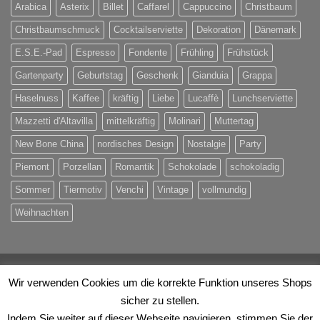
Arabica
Asterix
Billet
Caffarel
Cappuccino
Christbaum
Christbaumschmuck
Cocktailserviette
Dekoration
Dänemark
E.S.E.-Pad
Espresso
Fondente
Frühling
Frühstück
Gartenparty
Geburtstag
Geschenk
Gianduia
Grappa
Haselnuss
Kaffee
kräftig
Liebe
Lucaffè
Lunchserviette
Mazzetti d'Altavilla
mittelkräftig
Molinari
Muttertag
New Bone China
nordisches Design
Nostalgie
Party
Piemont
Porzellan
Romantik
Schokolade
schokoladig
Sommer
Tiermotiv
Venchi
Vintage
vollmundig
Weihnachten
Visa
PayPal
MasterCard
Eps
Maestro
Rechung
Wir verwenden Cookies um die korrekte Funktion unseres Shops
sicher zu stellen.
ÜBER UNS
KONTAKT
IHRE VORTEILE
Indem Sie weiter auf dieser Webseite navigieren, stimmen Sie der