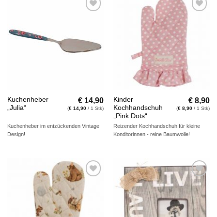
Auf die
Auf die
Wunschliste
Wunschliste
€
14,90
€
8,90
Kuchenheber
Kinder
„Julia“
Kochhandschuh
(
€
14,90
/ 1 Stk)
(
€
8,90
/ 1 Stk)
„Pink Dots“
Kuchenheber im entzückenden Vintage
Reizender Kochhandschuh für kleine
Design!
Konditorinnen - reine Baumwolle!
Auf die
Auf die
Wunschliste
Wunschliste