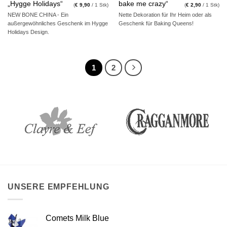
„Hygge Holidays“
bake me crazy“
(
€
9,90
/ 1 Stk)
(
€
2,90
/ 1 Stk)
NEW BONE CHINA - Ein
Nette Dekoration für Ihr Heim oder als
außergewöhnliches Geschenk im Hygge
Geschenk für Baking Queens!
Holidays Design.
1
2
UNSERE EMPFEHLUNG
Comets Milk Blue