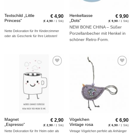
€
4,90
€
9,90
Textschild „Little
Henkeltasse
Princess“
„Dots“
(
€
4,90
/ 1 Stk)
(
€
9,90
/ 1 Stk)
NEW BONE CHINA – Süßer
Nette Dekoration für Ihr Kinderzimmer
Porzellanbecher mit Henkel in
oder als Geschenk für Ihre Liebsten!
schöner Retro-Form.
Auf die
Auf die
Wunschliste
Wunschliste
€
2,90
€
6,90
Magnet
Vögelchen
„Espresso“
Vintage rosa
(
€
2,90
/ 1 Stk)
(
€
6,90
/ 1 Stk)
Nette Dekoration für Ihr Heim oder als
Vintage Vögelchen perfekt als Anhänger