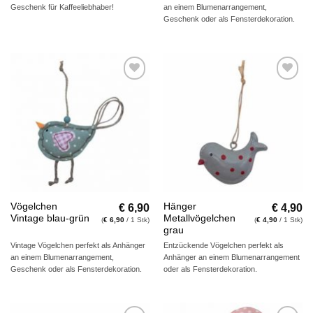
Geschenk für Kaffeeliebhaber!
an einem Blumenarrangement,
Geschenk oder als Fensterdekoration.
Auf die
Auf die
Wunschliste
Wunschliste
€
6,90
€
4,90
Vögelchen
Hänger
Vintage blau-grün
Metallvögelchen
(
€
6,90
/ 1 Stk)
(
€
4,90
/ 1 Stk)
grau
Vintage Vögelchen perfekt als Anhänger
Entzückende Vögelchen perfekt als
an einem Blumenarrangement,
Anhänger an einem Blumenarrangement
Geschenk oder als Fensterdekoration.
oder als Fensterdekoration.