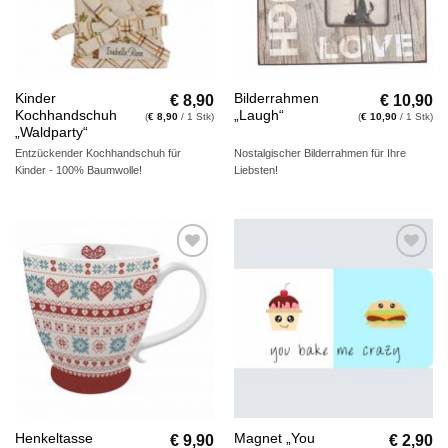
€
8,90
€
10,90
Kinder
Bilderrahmen
Kochhandschuh
„Laugh“
(
€
8,90
/ 1 Stk)
(
€
10,90
/ 1 Stk)
„Waldparty“
Entzückender Kochhandschuh für
Nostalgischer Bilderrahmen für Ihre
Kinder - 100% Baumwolle!
Liebsten!
Auf die
Auf die
Wunschliste
Wunschliste
€
9,90
€
2,90
Henkeltasse
Magnet „You