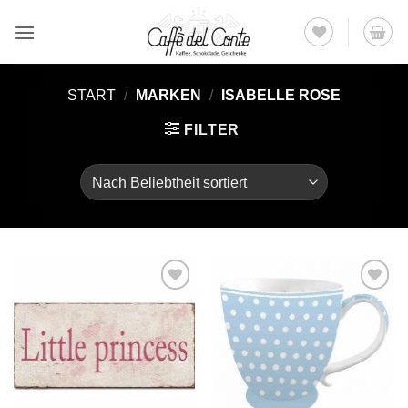
Zum
Inhalt
springen
START
/
MARKEN
/
ISABELLE ROSE
FILTER
Auf die
Auf die
Wunschliste
Wunschliste