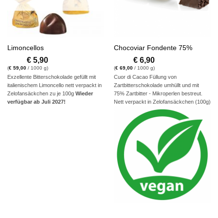
Limoncellos
Chocoviar Fondente 75%
€
5,90
€
6,90
(
€
59,00
/ 1000 g)
(
€
69,00
/ 1000 g)
Exzellente Bitterschokolade gefüllt mit
Cuor di Cacao Füllung von
italienischem Limoncello nett verpackt in
Zartbitterschokolade umhüllt und mit
Zelofansäckchen zu je 100g
Wieder
75% Zartbitter - Mikroperlen bestreut.
verfügbar ab Juli 2027!
Nett verpackt in Zelofansäckchen (100g)