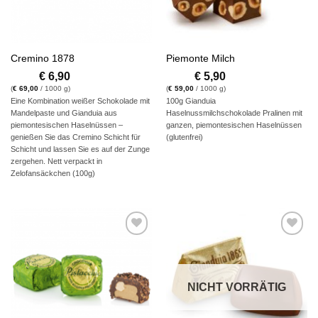
Cremino 1878
Piemonte Milch
€
6,90
€
5,90
(
€
69,00
/ 1000 g)
(
€
59,00
/ 1000 g)
Eine Kombination weißer Schokolade mit
100g Gianduia
Mandelpaste und Gianduia aus
Haselnussmilchschokolade Pralinen mit
piemontesischen Haselnüssen –
ganzen, piemontesischen Haselnüssen
genießen Sie das Cremino Schicht für
(glutenfrei)
Schicht und lassen Sie es auf der Zunge
zergehen. Nett verpackt in
Zelofansäckchen (100g)
Auf die
Auf die
Wunschliste
Wunschliste
NICHT VORRÄTIG