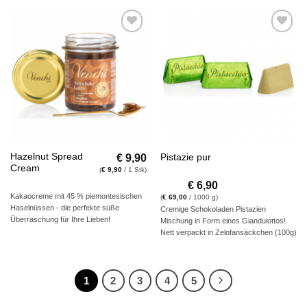
Auf die
Auf die
Wunschliste
Wunschliste
€
9,90
Hazelnut Spread
Pistazie pur
Cream
(
€
9,90
/ 1 Stk)
€
6,90
Kakaocreme mit 45 % piemontesischen
(
€
69,00
/ 1000 g)
Haselnüssen - die perfekte süße
Cremige Schokoladen Pistazien
Überraschung für Ihre Lieben!
Mischung in Form eines Gianduiottos!
Nett verpackt in Zelofansäckchen (100g)
1
2
3
4
5