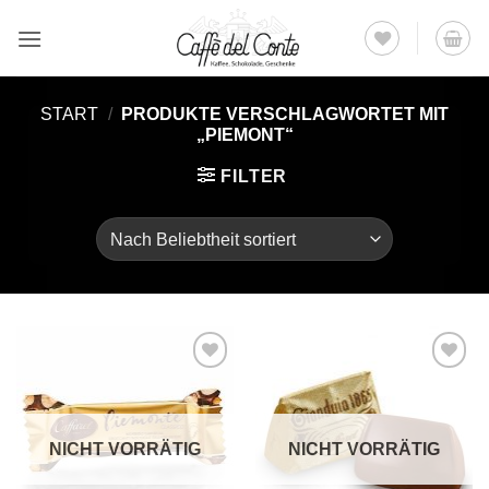
Zum
Inhalt
springen
START
/
PRODUKTE VERSCHLAGWORTET MIT
„PIEMONT“
FILTER
Auf die
Auf die
Wunschliste
Wunschliste
NICHT VORRÄTIG
NICHT VORRÄTIG