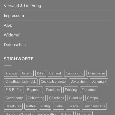
Versand & Lieferung
Impressum
AGB
Widerruf
Datenschutz
STICHWORTE
Arabica
Asterix
Billet
Caffarel
Cappuccino
Christbaum
Christbaumschmuck
Cocktailserviette
Dekoration
Dänemark
E.S.E.-Pad
Espresso
Fondente
Frühling
Frühstück
Gartenparty
Geburtstag
Geschenk
Gianduia
Grappa
Haselnuss
Kaffee
kräftig
Liebe
Lucaffè
Lunchserviette
Mazzetti d'Altavilla
mittelkräftig
Molinari
Muttertag