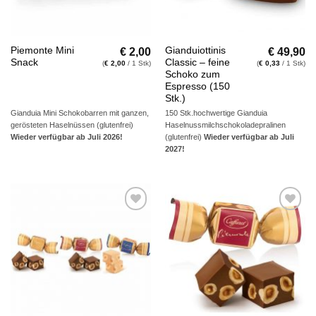
€
2,00
€
49,90
Piemonte Mini
Gianduiottinis
Snack
Classic – feine
(
€
2,00
/ 1 Stk)
(
€
0,33
/ 1 Stk)
Schoko zum
Espresso (150
Stk.)
Gianduia Mini Schokobarren mit ganzen,
150 Stk.hochwertige Gianduia
gerösteten Haselnüssen (glutenfrei)
Haselnussmilchschokoladepralinen
Wieder verfügbar ab Juli 2026!
(glutenfrei)
Wieder verfügbar ab Juli
2027!
Auf die
Auf die
Wunschliste
Wunschliste