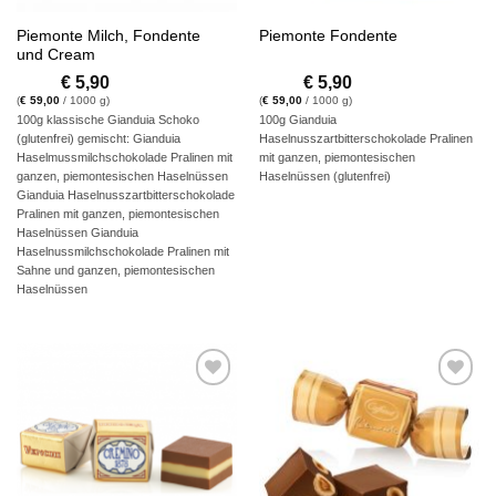
Piemonte Milch, Fondente
Piemonte Fondente
und Cream
€
5,90
€
5,90
(
€
59,00
/ 1000 g)
(
€
59,00
/ 1000 g)
100g klassische Gianduia Schoko
100g Gianduia
(glutenfrei) gemischt: Gianduia
Haselnusszartbitterschokolade Pralinen
Haselmussmilchschokolade Pralinen mit
mit ganzen, piemontesischen
ganzen, piemontesischen Haselnüssen
Haselnüssen (glutenfrei)
Gianduia Haselnusszartbitterschokolade
Pralinen mit ganzen, piemontesischen
Haselnüssen Gianduia
Haselnussmilchschokolade Pralinen mit
Sahne und ganzen, piemontesischen
Haselnüssen
Auf die
Auf die
Wunschliste
Wunschliste