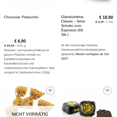
€
18,90
Gianduiottinis
Chocoviar Pistacchio
Classic – feine
(
€
0,29
/ 1 Stk)
Schoko zum
Espresso (66
Stk.)
€
6,90
66 Stk.hochwertige Gianduia
(
€
69,00
/ 1000 g)
Haselnussmilchschokoladepralinen
Pistazien- und Haselnussfüllung mit
(glutenfrei)
Wieder verfügbar ab Juli
ganzen Pistazien umhüllt von
2027!
Zartbitterschokolade mit
Karamellstückchen und
südamerikanischen Kakaosplittern. Nett
verpackt in Zelofansäckchen (100g)
Auf die
Auf die
Wunschliste
Wunschliste
NICHT VORRÄTIG