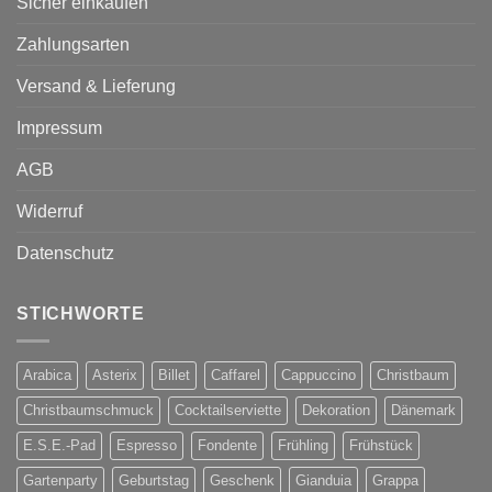
Sicher einkaufen
Zahlungsarten
Versand & Lieferung
Impressum
AGB
Widerruf
Datenschutz
STICHWORTE
Arabica
Asterix
Billet
Caffarel
Cappuccino
Christbaum
Christbaumschmuck
Cocktailserviette
Dekoration
Dänemark
E.S.E.-Pad
Espresso
Fondente
Frühling
Frühstück
Gartenparty
Geburtstag
Geschenk
Gianduia
Grappa