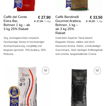
€
27,90
€
33,50
Caffè del Conte
Caffè Bendinelli
Extra Bar,
Gourmet Arabica,
(
€
27,90
/ 1 kg)
(
€
33,50
/ 1 kg)
Bohnen 1 kg – ab
Bohnen, 1 kg –
3 kg 25% Rabatt
ab 3 kg 25%
Rabatt
1kg, aromageschützt verpackt.
Gold beim Superior Taste Award
Hochwertige Sorten in hochwertiger
Eleganter Körper, mildes und doch
Aromaverpackung, sorgfältig und
intensives Aroma. Süßer, schokoladiger
langsam geröstet: 70% Arabica, 30%
Geschmack. Sehr niedriger Koffeingehalt
Robusta.
und schöne, langanhaltende Crema.
Auf die
Auf die
Wunschliste
Wunschliste