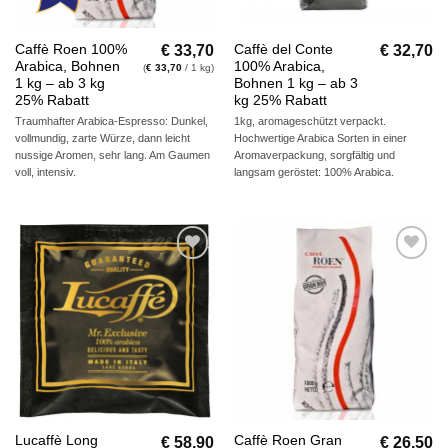
€
33,70
€
32,70
Caffè Roen 100%
Caffè del Conte
Arabica, Bohnen
100% Arabica,
(
€
33,70
/ 1 kg)
1 kg – ab 3 kg
Bohnen 1 kg – ab 3
25% Rabatt
kg 25% Rabatt
Traumhafter Arabica-Espresso: Dunkel,
1kg, aromageschützt verpackt.
vollmundig, zarte Würze, dann leicht
Hochwertige Arabica Sorten in einer
nussige Aromen, sehr lang. Am Gaumen
Aromaverpackung, sorgfältig und
voll, intensiv.
langsam geröstet: 100% Arabica.
Auf die
Auf die
Wunschliste
Wunschliste
€
58,90
€
26,50
Lucaffè Long
Caffè Roen Gran