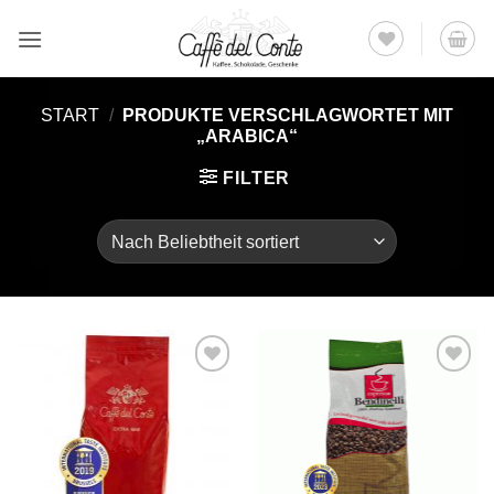
Zum
Inhalt
springen
START
/
PRODUKTE VERSCHLAGWORTET MIT
„ARABICA“
FILTER
Auf die
Auf die
Wunschliste
Wunschliste