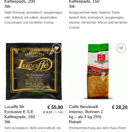
Kaffeepads, 200
Kaffeepads, 150
Stk.
Stk.
Helle Röstung, aromatisch, ausgewogen,
Ausgezeichnet beim Superior Taste
mild, duftend, mit vollem, dauerhaften
Award! Sehr aromatisch, ausgewogen,
Geschmack und herrlicher Crema.
intensiv, mit leichter Würze und herrlicher
Crema!
Auf die
Auf die
Wunschliste
Wunschliste
€
55,90
€
28,20
Lucaffè Mr.
Caffè Bendinelli
Exclusive E.S.E.
Intenso, Bohnen 1
(
€
0,37
/ 1 Stk)
Kaffeepads, 150
kg – ab 3 kg 25%
Stk.
Rabatt
Sehr aromatisch, dicht und kraftvoll, mit
Premiummischung aus dem Haus Roen: