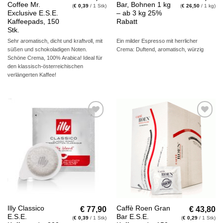
Coffee Mr.
Bar, Bohnen 1 kg
(
€
0,39
/ 1 Stk)
(
€
26,50
/ 1 kg)
Exclusive E.S.E.
– ab 3 kg 25%
Kaffeepads, 150
Rabatt
Stk.
Sehr aromatisch, dicht und kraftvoll, mit
Ein milder Espresso mit herrlicher
süßen und schokoladigen Noten.
Crema: Duftend, aromatisch, würzig
Schöne Crema, 100% Arabica! Ideal für
den klassisch-österreichischen
verlängerten Kaffee!
Auf die
Auf die
Wunschliste
Wunschliste
€
77,90
€
43,80
Illy Classico
Caffè Roen Gran
E.S.E.
Bar E.S.E.
(
€
0,39
/ 1 Stk)
(
€
0,29
/ 1 Stk)