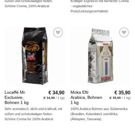
süßen und schokoladigen Noten.
Kräftiger Espresso mit herrlicher Crema
Schöne Crema, 100% Arabica!
- unglaubliches
Preis/Leistungsverhältnis!
Auf die
Auf die
Wunschliste
Wunschliste
€
34,90
€
35,90
Lucaffè Mr.
Moka Efti
Exclusive,
Arabica, Bohnen
(
€
34,90
/ 1 kg)
(
€
35,90
/ 1 kg)
Bohnen 1 kg
1 kg
Sehr aromatisch, dicht und kraftvoll, mit
100% Arabica Bohnen aus Südamerika
süßen und schokoladigen Noten.
(Brasilien, Kolumbien) und Afrika
Schöne Crema für 100% Arabica!
(Äthiopien, Tansania).