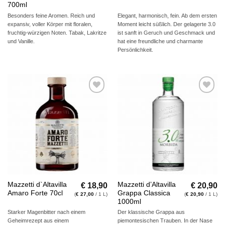
700ml
Besonders feine Aromen. Reich und
Elegant, harmonisch, fein. Ab dem ersten
expansiv, voller Körper mit floralen,
Moment leicht süßlich. Der gelagerte 3.0
fruchtig-würzigen Noten. Tabak, Lakritze
ist sanft in Geruch und Geschmack und
und Vanille.
hat eine freundliche und charmante
Persönlichkeit.
Auf die
Auf die
Wunschliste
Wunschliste
€
18,90
€
20,90
Mazzetti d`Altavilla
Mazzetti d’Altavilla
Amaro Forte 70cl
Grappa Classica
(
€
27,00
/ 1 L)
(
€
20,90
/ 1 L)
1000ml
Starker Magenbitter nach einem
Der klassische Grappa aus
Geheimrezept aus einem
piemontesischen Trauben. In der Nase