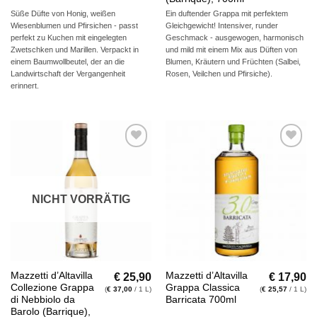
Süße Düfte von Honig, weißen
Ein duftender Grappa mit perfektem
Wiesenblumen und Pfirsichen - passt
Gleichgewicht! Intensiver, runder
perfekt zu Kuchen mit eingelegten
Geschmack - ausgewogen, harmonisch
Zwetschken und Marillen. Verpackt in
und mild mit einem Mix aus Düften von
einem Baumwollbeutel, der an die
Blumen, Kräutern und Früchten (Salbei,
Landwirtschaft der Vergangenheit
Rosen, Veilchen und Pfirsiche).
erinnert.
Auf die
Auf die
Wunschliste
Wunschliste
NICHT VORRÄTIG
€
25,90
€
17,90
Mazzetti d’Altavilla
Mazzetti d’Altavilla
Collezione Grappa
Grappa Classica
(
€
37,00
/ 1 L)
(
€
25,57
/ 1 L)
di Nebbiolo da
Barricata 700ml
Barolo (Barrique),