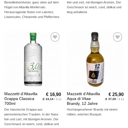
Benediktinerkloster, ganz oben auf dem
fein und zart, mit blumigen Aromen. Der
Hügel von Altavilla Monferrato.
Geschmack ist weich, rund, delikat und
Herausragende Noten von Lakritze,
lang anhaltend.
Löwenzahn, Chinarinde und Pfefferminz.
Auf die
Auf die
Wunschliste
Wunschliste
€
16,90
€
25,90
Mazzetti d’Altavilla
Mazzetti d’Altavilla
Grappa Classica
Aqua di Vitae
(
€
24,14
/ 1 L)
(
€
37,00
/ 1 L)
700ml
Brandy, 12 Jahre
Der klassische Grappa aus
Hochangesehener Brandy mit einem
piemontesischen Trauben. In der Nase
milden, weichen Bouquet.
fein und zart, mit blumigen Aromen. Der
Geschmack ist weich, rund, delikat und