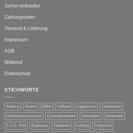
Sicher einkaufen
Zahlungsarten
Versand & Lieferung
Impressum
AGB
Widerruf
Datenschutz
STICHWORTE
Arabica
Asterix
Billet
Caffarel
Cappuccino
Christbaum
Christbaumschmuck
Cocktailserviette
Dekoration
Dänemark
E.S.E.-Pad
Espresso
Fondente
Frühling
Frühstück