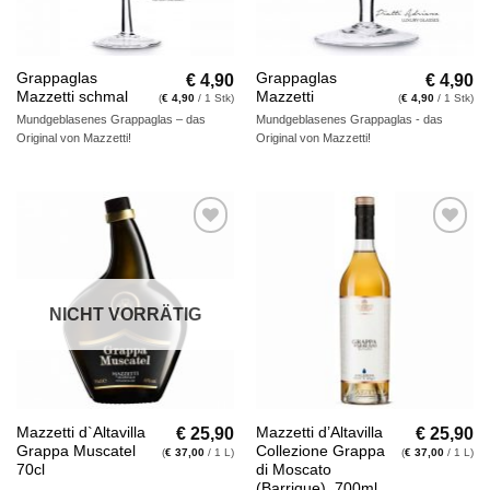
€
4,90
€
4,90
Grappaglas
Grappaglas
Mazzetti schmal
Mazzetti
(
€
4,90
/ 1 Stk)
(
€
4,90
/ 1 Stk)
Mundgeblasenes Grappaglas – das
Mundgeblasenes Grappaglas - das
Original von Mazzetti!
Original von Mazzetti!
Auf die
Auf die
Wunschliste
Wunschliste
NICHT VORRÄTIG
€
25,90
€
25,90
Mazzetti d`Altavilla
Mazzetti d’Altavilla
Grappa Muscatel
Collezione Grappa
(
€
37,00
/ 1 L)
(
€
37,00
/ 1 L)
70cl
di Moscato
(Barrique), 700ml