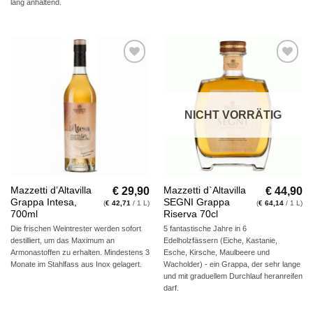
lang anhaltend.
Auf die
Auf die
Wunschliste
Wunschliste
NICHT VORRÄTIG
€
29,90
€
44,90
Mazzetti d’Altavilla
Mazzetti d`Altavilla
Grappa Intesa,
SEGNI Grappa
(
€
42,71
/ 1 L)
(
€
64,14
/ 1 L)
700ml
Riserva 70cl
Die frischen Weintrester werden sofort
5 fantastische Jahre in 6
destilliert, um das Maximum an
Edelholzfässern (Eiche, Kastanie,
Armonastoffen zu erhalten. Mindestens 3
Esche, Kirsche, Maulbeere und
Monate im Stahlfass aus Inox gelagert.
Wacholder) - ein Grappa, der sehr lange
und mit graduellem Durchlauf heranreifen
darf.