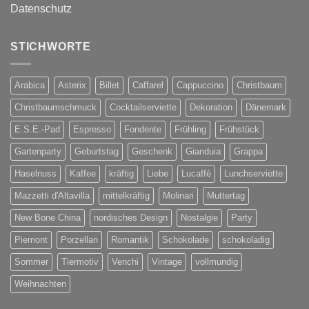
Datenschutz
STICHWORTE
Arabica
Asterix
Billet
Caffarel
Cappuccino
Christbaum
Christbaumschmuck
Cocktailserviette
Dekoration
Dänemark
E.S.E.-Pad
Espresso
Fondente
Frühling
Frühstück
Gartenparty
Geburtstag
Geschenk
Gianduia
Grappa
Haselnuss
Kaffee
kräftig
Liebe
Lucaffè
Lunchserviette
Mazzetti d'Altavilla
mittelkräftig
Molinari
Muttertag
New Bone China
nordisches Design
Nostalgie
Party
Piemont
Porzellan
Romantik
Schokolade
schokoladig
Sommer
Tiermotiv
Venchi
Vintage
vollmundig
Weihnachten