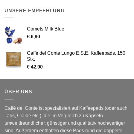
UNSERE EMPFEHLUNG
Comets Milk Blue
€
6,90
Caffè del Conte Lungo E.S.E. Kaffeepads, 150
Stk.
€
42,90
ÜBER UNS
Caffè del Conte ist spezialisiert auf Kaffeepads (oder auch
Tabs, Cialde etc.), die im Vergleich zu Kapseln
umweltfreundlicher, günstiger und qualitativ hochwertiger
sind. Außerdem enthalten diese Pads rund die doppelte