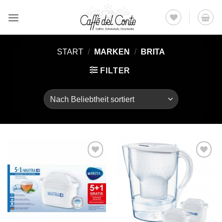
Zum
Inhalt
springen
START
/
MARKEN
/
BRITA
FILTER
Auf die
Auf die
Wunschliste
Wunschliste