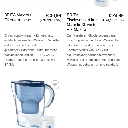
€
36,99
€
24,99
BRITA Maxtra+
BRITA
Filterkartusche
Tischwasserfilter
(
€
36,99
/ 1 Stk)
(
€
24,99
/ 1 Stk)
Marella XL weiß
+ 2 Maxtra
Einfach und wirksam - für weiches,
Der Marella erhöht die Lebensdauer
wohlschmeckendes Wasser... Der Filter
Ihrer Espressomaschine: Wasserfilter
reduziert geruchs- und
inklusive 3 Filterkartuschen - das
geschmacksstörende Stoffe, für mehr
Komfort-Modell von BRITA mit
Wohlbefinden! Aktion: 5 + 1 GRATIS:
elektronischer Kartuschenwechsel-
Filterkartuschen für Ihren Marella von
Anzeige und praktischer Einfüllöffnung.
BRITA.
Wasser ist Lebenskraft und macht fit!
Auf die
Wunschliste