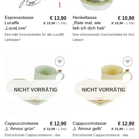
€
13,90
€
10,90
Espressotasse
Henkeltasse
Lucaffe
„Rate mal, wie
(
€
13,90
/ 1 Stk)
(
€
10,90
/ 1 Stk)
„LucaLove“
lieb ich dich hab“
Eine tolle Geschenkidee für alle Lucaffè
Eine entzückende Geschenkidee für Ihre
Liebhaber!
Lieben!
Auf die
Auf die
Wunschliste
Wunschliste
NICHT VORRÄTIG
NICHT VORRÄTIG
€
12,90
€
12,90
Cappuccinotasse
Cappuccinotasse
„L`Amour grün“
„L`Amour gelb“
(
€
12,90
/ 1 Stk)
(
€
12,90
/ 1 Stk)
Entzückende Cappuccinotasse - das
Entzückende Cappuccinotasse - das