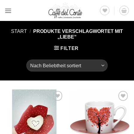
Zum
Inhalt
springen
START
/
PRODUKTE VERSCHLAGWORTET MIT
„LIEBE“
FILTER
Auf die
Auf die
Wunschliste
Wunschliste