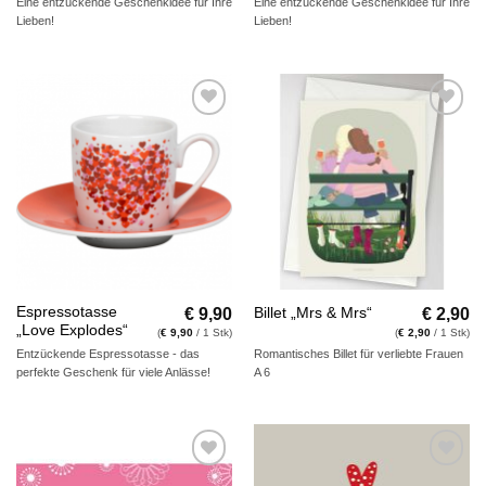
Eine entzückende Geschenkidee für Ihre
Eine entzückende Geschenkidee für Ihre
Lieben!
Lieben!
Auf die
Auf die
Wunschliste
Wunschliste
€
9,90
€
2,90
Espressotasse
Billet „Mrs & Mrs“
„Love Explodes“
(
€
9,90
/ 1 Stk)
(
€
2,90
/ 1 Stk)
Entzückende Espressotasse - das
Romantisches Billet für verliebte Frauen
perfekte Geschenk für viele Anlässe!
A 6
Auf die
Auf die