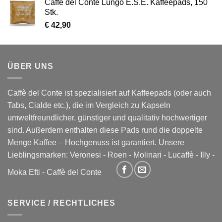
Caffè del Conte Lungo E.S.E. Kaffeepads, 150
Stk.
€
42,90
ÜBER UNS
Caffè del Conte ist spezialisiert auf Kaffeepads (oder auch
Tabs, Cialde etc.), die im Vergleich zu Kapseln
umweltfreundlicher, günstiger und qualitativ hochwertiger
sind. Außerdem enthalten diese Pads rund die doppelte
Menge Kaffee – Hochgenuss ist garantiert. Unsere
Lieblingsmarken:
Veronesi
-
Roen
-
Molinari
-
Lucaffè
-
Illy
-
Moka Efti
-
Caffè del Conte
SERVICE / RECHTLICHES