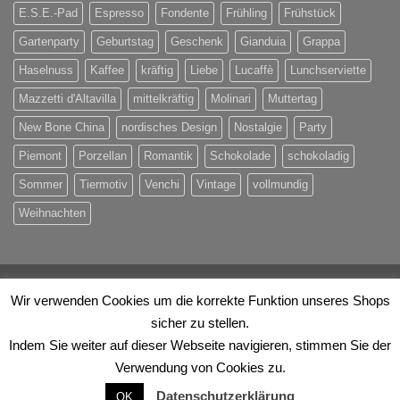
E.S.E.-Pad
Espresso
Fondente
Frühling
Frühstück
Gartenparty
Geburtstag
Geschenk
Gianduia
Grappa
Haselnuss
Kaffee
kräftig
Liebe
Lucaffè
Lunchserviette
Mazzetti d'Altavilla
mittelkräftig
Molinari
Muttertag
New Bone China
nordisches Design
Nostalgie
Party
Piemont
Porzellan
Romantik
Schokolade
schokoladig
Sommer
Tiermotiv
Venchi
Vintage
vollmundig
Weihnachten
Visa
PayPal
MasterCard
Eps
Maestro
Rechung
Wir verwenden Cookies um die korrekte Funktion unseres Shops
sicher zu stellen.
ÜBER UNS
KONTAKT
IHRE VORTEILE
Indem Sie weiter auf dieser Webseite navigieren, stimmen Sie der
© 2026
Evino Handels OG
. Alle Rechte vorbehalten.
Verwendung von Cookies zu.
VERTRAG WIDERRUFEN
Datenschutzerklärung
OK