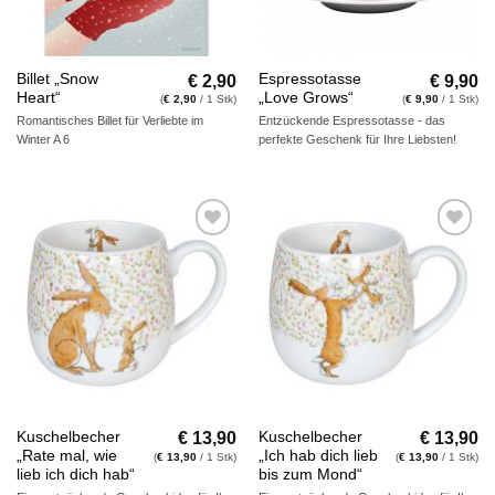
€
2,90
€
9,90
Billet „Snow
Espressotasse
Heart“
„Love Grows“
(
€
2,90
/ 1 Stk)
(
€
9,90
/ 1 Stk)
Romantisches Billet für Verliebte im
Entzückende Espressotasse - das
Winter A 6
perfekte Geschenk für Ihre Liebsten!
Auf die
Auf die
Wunschliste
Wunschliste
€
13,90
€
13,90
Kuschelbecher
Kuschelbecher
„Rate mal, wie
„Ich hab dich lieb
(
€
13,90
/ 1 Stk)
(
€
13,90
/ 1 Stk)
lieb ich dich hab“
bis zum Mond“