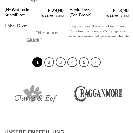
€
29,90
€
13,90
„Heißluftballon
Henkeltasse
Kristall“ rot
„Tea Break“
(
€
29,90
/ 1 Stk)
(
€
13,90
/ 1 Stk)
Höhe 17 cm
Elegante Henkeltasse aus Bone China
Porzellan. Ein sinnliches Vergnügen für
"
Reise ins
einen modernen und gehobenen Lifestyle
Glück"
1
2
3
4
5
UNSERE EMPFEHLUNG