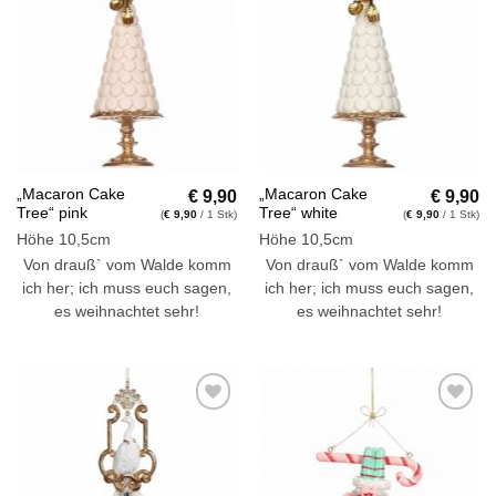
Auf die
Auf die
Wunschliste
Wunschliste
€
9,90
€
9,90
„Macaron Cake
„Macaron Cake
Tree“ pink
Tree“ white
(
€
9,90
/ 1 Stk)
(
€
9,90
/ 1 Stk)
Höhe 10,5cm
Höhe 10,5cm
Von drauß` vom Walde komm
Von drauß` vom Walde komm
ich her; ich muss euch sagen,
ich her; ich muss euch sagen,
es weihnachtet sehr!
es weihnachtet sehr!
Auf die
Auf die
Wunschliste
Wunschliste