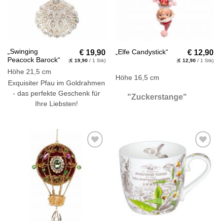
€
19,90
€
12,90
„Swinging
„Elfe Candystick“
Peacock Barock“
(
€
19,90
/ 1 Stk)
(
€
12,90
/ 1 Stk)
Höhe 21,5 cm
Höhe 16,5 cm
Exquisiter Pfau im Goldrahmen
- das perfekte Geschenk für
"
Zuckerstange"
Ihre Liebsten!
Auf die
Auf die
Wunschliste
Wunschliste