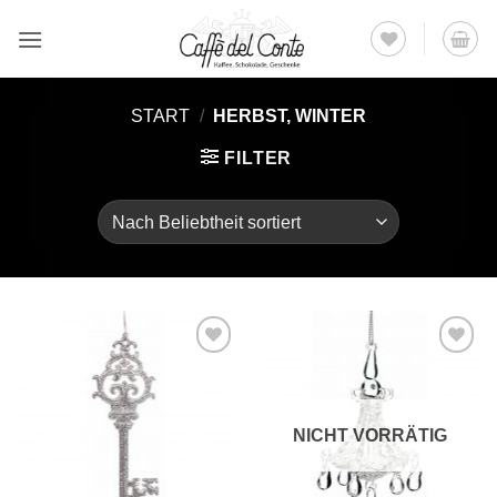
Zum
Inhalt
springen
START
/
HERBST, WINTER
FILTER
Auf die
Auf die
Wunschliste
Wunschliste
NICHT VORRÄTIG