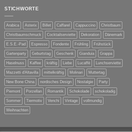
STICHWORTE
Arabica
Asterix
Billet
Caffarel
Cappuccino
Christbaum
Christbaumschmuck
Cocktailserviette
Dekoration
Dänemark
E.S.E.-Pad
Espresso
Fondente
Frühling
Frühstück
Gartenparty
Geburtstag
Geschenk
Gianduia
Grappa
Haselnuss
Kaffee
kräftig
Liebe
Lucaffè
Lunchserviette
Mazzetti d'Altavilla
mittelkräftig
Molinari
Muttertag
New Bone China
nordisches Design
Nostalgie
Party
Piemont
Porzellan
Romantik
Schokolade
schokoladig
Sommer
Tiermotiv
Venchi
Vintage
vollmundig
Weihnachten