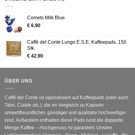
Comets Milk Blue
€
6,90
Caffè del Conte Lungo E.S.E. Kaffeepads, 150
Stk.
€
42,90
ÜBER UNS
Caffè del Conte ist spezialisiert auf Kaffeepads (oder auch
Tabs, Cialde etc.), die im Vergleich zu Kapseln
umweltfreundlicher, günstiger und qualitativ hochwertiger
sind. Außerdem enthalten diese Pads rund die doppelte
Menge Kaffee – Hochgenuss ist garantiert. Unsere