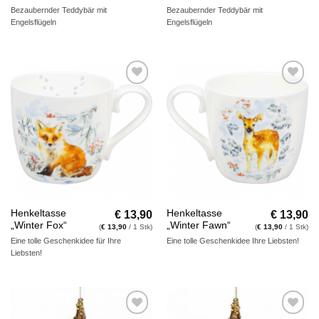
Bezaubernder Teddybär mit
Bezaubernder Teddybär mit
Engelsflügeln
Engelsflügeln
Auf die
Auf die
Wunschliste
Wunschliste
€
13,90
€
13,90
Henkeltasse
Henkeltasse
„Winter Fox“
„Winter Fawn“
(
€
13,90
/ 1 Stk)
(
€
13,90
/ 1 Stk)
Eine tolle Geschenkidee für Ihre
Eine tolle Geschenkidee Ihre Liebsten!
Liebsten!