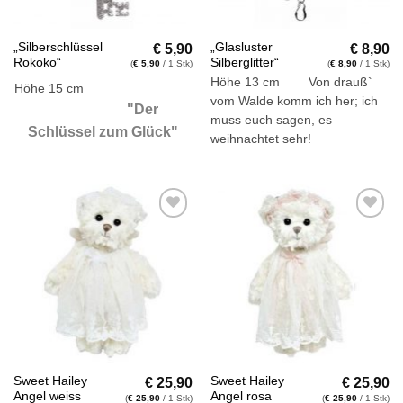
€
5,90
€
8,90
„Silberschlüssel
„Glasluster
Rokoko“
Silberglitter“
(
€
5,90
/ 1 Stk)
(
€
8,90
/ 1 Stk)
Höhe 13 cm Von drauß`
Höhe 15 cm
vom Walde komm ich her; ich
"
Der
muss euch sagen, es
Schlüssel zum Glück"
weihnachtet sehr!
Auf die
Auf die
Wunschliste
Wunschliste
€
25,90
€
25,90
Sweet Hailey
Sweet Hailey
Angel weiss
Angel rosa
(
€
25,90
/ 1 Stk)
(
€
25,90
/ 1 Stk)