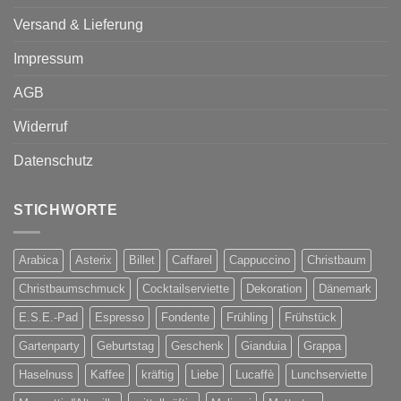
Versand & Lieferung
Impressum
AGB
Widerruf
Datenschutz
STICHWORTE
Arabica
Asterix
Billet
Caffarel
Cappuccino
Christbaum
Christbaumschmuck
Cocktailserviette
Dekoration
Dänemark
E.S.E.-Pad
Espresso
Fondente
Frühling
Frühstück
Gartenparty
Geburtstag
Geschenk
Gianduia
Grappa
Haselnuss
Kaffee
kräftig
Liebe
Lucaffè
Lunchserviette