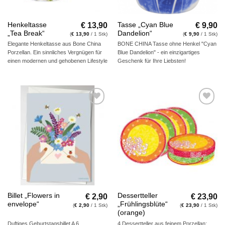
€
13,90
€
9,90
Henkeltasse
Tasse „Cyan Blue
„Tea Break“
Dandelion“
(
€
13,90
/ 1 Stk)
(
€
9,90
/ 1 Stk)
Elegante Henkeltasse aus Bone China
BONE CHINA Tasse ohne Henkel "Cyan
Porzellan. Ein sinnliches Vergnügen für
Blue Dandelion" - ein einzigartiges
einen modernen und gehobenen Lifestyle
Geschenk für Ihre Liebsten!
Auf die
Auf die
Wunschliste
Wunschliste
€
2,90
€
23,90
Billet „Flowers in
Dessertteller
envelope“
„Frühlingsblüte“
(
€
2,90
/ 1 Stk)
(
€
23,90
/ 1 Stk)
(orange)
Duftiges Geburtstagsbillet A 6
4 Dessertteller aus feinem Porzellan: