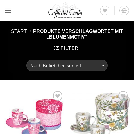
Zum
Inhalt
springen
START
/
PRODUKTE VERSCHLAGWORTET MIT
„BLUMENMOTIV“
FILTER
Auf die
Auf die
Wunschliste
Wunschliste