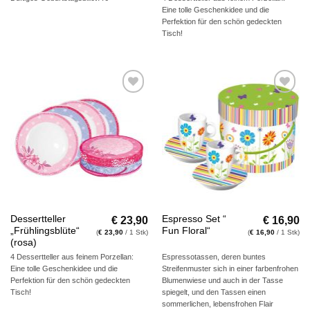
Eine tolle Geschenkidee und die
Perfektion für den schön gedeckten
Tisch!
Auf die
Auf die
Wunschliste
Wunschliste
€
23,90
€
16,90
Dessertteller
Espresso Set “
„Frühlingsblüte“
Fun Floral“
(
€
23,90
/ 1 Stk)
(
€
16,90
/ 1 Stk)
(rosa)
4 Dessertteller aus feinem Porzellan:
Espressotassen, deren buntes
Eine tolle Geschenkidee und die
Streifenmuster sich in einer farbenfrohen
Perfektion für den schön gedeckten
Blumenwiese und auch in der Tasse
Tisch!
spiegelt, und den Tassen einen
sommerlichen, lebensfrohen Flair