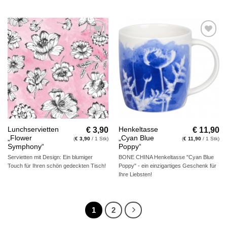
Auf die
Auf die
Wunschliste
Wunschliste
€
3,90
€
11,90
Lunchservietten
Henkeltasse
„Flower
„Cyan Blue
(
€
3,90
/ 1 Stk)
(
€
11,90
/ 1 Stk)
Symphony“
Poppy“
Servietten mit Design: Ein blumiger
BONE CHINA Henkeltasse "Cyan Blue
Touch für Ihren schön gedeckten Tisch!
Poppy" - ein einzigartiges Geschenk für
Ihre Liebsten!
1
2