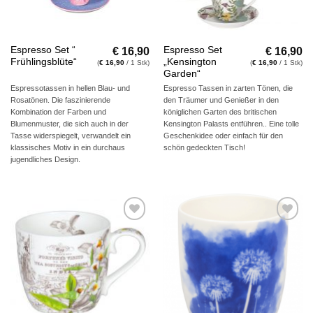
€
16,90
€
16,90
Espresso Set “
Espresso Set
Frühlingsblüte“
„Kensington
(
€
16,90
/ 1 Stk)
(
€
16,90
/ 1 Stk)
Garden“
Espressotassen in hellen Blau- und
Espresso Tassen in zarten Tönen, die
Rosatönen. Die faszinierende
den Träumer und Genießer in den
Kombination der Farben und
königlichen Garten des britischen
Blumenmuster, die sich auch in der
Kensington Palasts entführen.. Eine tolle
Tasse widerspiegelt, verwandelt ein
Geschenkidee oder einfach für den
klassisches Motiv in ein durchaus
schön gedeckten Tisch!
jugendliches Design.
Auf die
Auf die
Wunschliste
Wunschliste