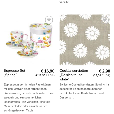
verleiht.
Auf die
Auf die
Wunschliste
Wunschliste
€
16,90
€
2,90
Espresso Set
Cocktailservietten
„Spring“
„Daisies taupe
(
€
16,90
/ 1 Stk)
(
€
2,90
/ 1 Stk)
white“
Espressotassen in hellen Pastelltönen
Stylische Cocktailservietten: So wirkt Ihr
mit den Motiven einer farbenfrohen
gedeckter Tisch noch freundlicher!
Blumenwiese, die sich auch in der Tasse
Perfekt für kleine Köstlichkeiten und
spiegeln und ein sommerliches,
Desserts ...
lebensfrohes Flair verleihen. Eine tolle
Geschenkidee oder einfach für den
schön gedeckten Tisch!