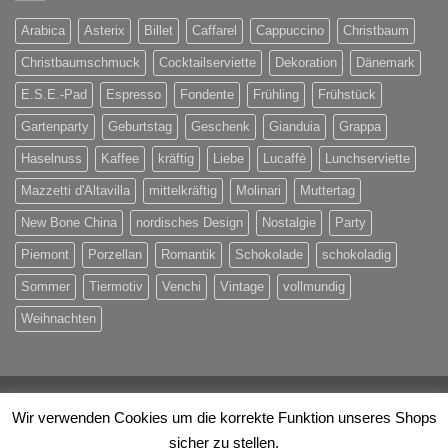
Arabica
Asterix
Billet
Caffarel
Cappuccino
Christbaum
Christbaumschmuck
Cocktailserviette
Dekoration
Dänemark
E.S.E.-Pad
Espresso
Fondente
Frühling
Frühstück
Gartenparty
Geburtstag
Geschenk
Gianduia
Grappa
Haselnuss
Kaffee
kräftig
Liebe
Lucaffè
Lunchserviette
Mazzetti d'Altavilla
mittelkräftig
Molinari
Muttertag
New Bone China
nordisches Design
Nostalgie
Party
Piemont
Porzellan
Romantik
Schokolade
schokoladig
Sommer
Tiermotiv
Venchi
Vintage
vollmundig
Weihnachten
Visa
PayPal
MasterCard
Eps
Maestro
Rechung
Wir verwenden Cookies um die korrekte Funktion unseres Shops
sicher zu stellen.
ÜBER UNS
KONTAKT
IHRE VORTEILE