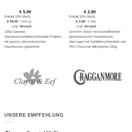
€
5,90
€
2,90
Enthält 10% MwSt.
Enthält 10% MwSt.
(
€
59,00
/ 1000 g)
(
€
2,90
/ 1 Stk)
zzgl.
Versand
zzgl.
Versand
100g Gianduia
Leckerer Snack mit karamellisierten
Haselnusszartbitterschokolade Pralinen
piemontesischen Haselnüssen,
mit ganzen, piemontesischen
überzogen mit Zartbitterschokolade und
Haselnüssen (glutenfrei)
75% Chocoviar Mikroperlen (35g)
UNSERE EMPFEHLUNG