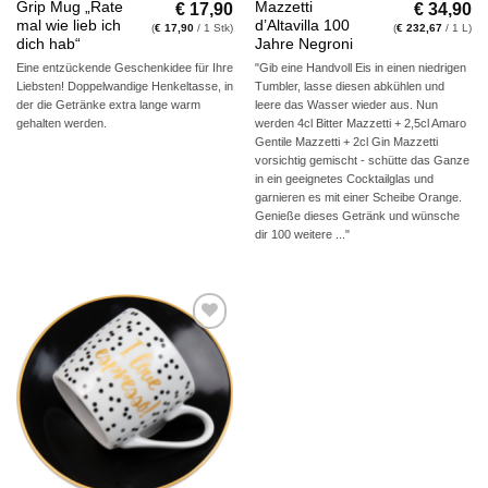
€
17,90
€
34,90
Grip Mug „Rate
Mazzetti
mal wie lieb ich
d’Altavilla 100
(
€
17,90
/ 1 Stk)
(
€
232,67
/ 1 L)
dich hab“
Jahre Negroni
Eine entzückende Geschenkidee für Ihre
"Gib eine Handvoll Eis in einen niedrigen
Liebsten! Doppelwandige Henkeltasse, in
Tumbler, lasse diesen abkühlen und
der die Getränke extra lange warm
leere das Wasser wieder aus. Nun
gehalten werden.
werden 4cl Bitter Mazzetti + 2,5cl Amaro
Gentile Mazzetti + 2cl Gin Mazzetti
vorsichtig gemischt - schütte das Ganze
in ein geeignetes Cocktailglas und
garnieren es mit einer Scheibe Orange.
Genieße dieses Getränk und wünsche
dir 100 weitere ..."
Auf die
Wunschliste