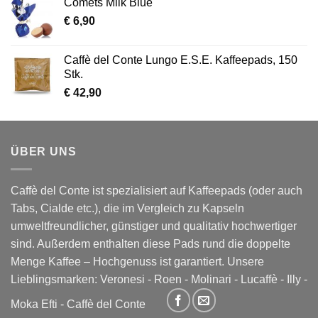
Comets Milk Blue
€
6,90
Caffè del Conte Lungo E.S.E. Kaffeepads, 150
Stk.
€
42,90
ÜBER UNS
Caffè del Conte ist spezialisiert auf Kaffeepads (oder auch
Tabs, Cialde etc.), die im Vergleich zu Kapseln
umweltfreundlicher, günstiger und qualitativ hochwertiger
sind. Außerdem enthalten diese Pads rund die doppelte
Menge Kaffee – Hochgenuss ist garantiert. Unsere
Lieblingsmarken:
Veronesi
-
Roen
-
Molinari
-
Lucaffè
-
Illy
-
Moka Efti
-
Caffè del Conte