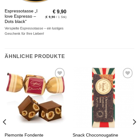
€
9,90
Espressotasse „I
love Espresso –
(
€
9,90
/ 1 Stk)
Dots black“
Verspielte Espressotasse – ein lustiges
Geschenk für Ihre Lieben!
ÄHNLICHE PRODUKTE
Auf die
Auf die
Wunschliste
Wunschliste
Piemonte Fondente
Snack Choconougatine