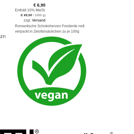
€
6,90
Enthält 10% MwSt.
(
€
69,00
/ 1000 g)
zzgl.
Versand
Romantische Schokoherzen Fondente nett
verpackt in Zelofansäckchen zu je 100g
027!