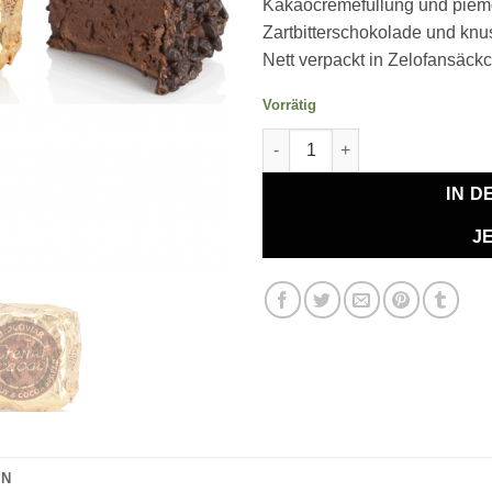
Kakaocremefüllung und piem
Zartbitterschokolade und knu
Nett verpackt in Zelofansäck
Vorrätig
Chocoviar Crema Cacao Meng
IN 
J
ON