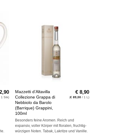
e
Auf die
ste
Wunschliste
+
2,90
€
8,90
Mazzetti d’Altavilla
Collezione Grappa di
 1 Stk)
(
€
89,00
/ 1 L)
Nebbiolo da Barolo
(Barrique) Grappini,
100ml
Besonders feine Aromen. Reich und
expansiv, voller Körper mit floralen, fruchtig-
le.
würzigen Noten. Tabak, Lakritze und Vanille.