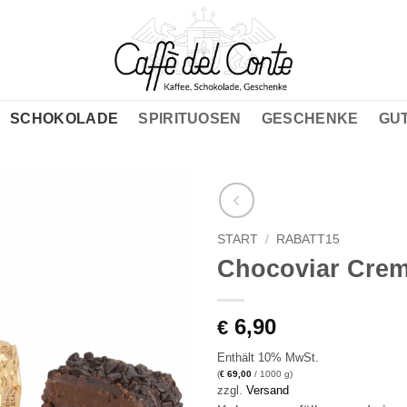
SCHOKOLADE
SPIRITUOSEN
GESCHENKE
GU
Auf die
START
/
RABATT15
Wunschliste
Chocoviar Cre
6,90
€
Enthält 10% MwSt.
(
69,00
/ 1000 g)
€
zzgl.
Versand