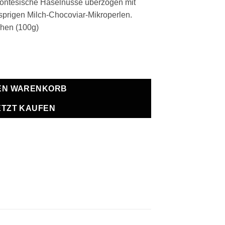
ontesische Haselnüsse überzogen mit
sprigen Milch-Chocoviar-Mikroperlen.
chen (100g)
e
DEN WARENKORB
ETZT KAUFEN