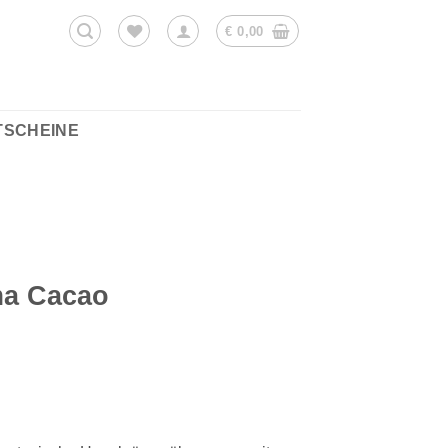
€
0,00
TSCHEINE
ma Cacao