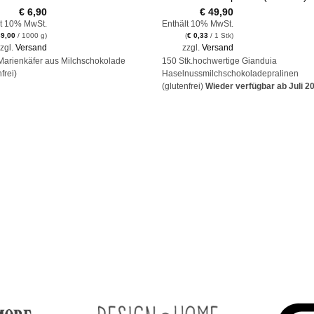
€
6,90
€
49,90
lt 10% MwSt.
Enthält 10% MwSt.
9,00
/ 1000 g)
(
€
0,33
/ 1 Stk)
zgl.
Versand
zzgl.
Versand
Marienkäfer aus Milchschokolade
150 Stk.hochwertige Gianduia
frei)
Haselnussmilchschokoladepralinen
(glutenfrei)
Wieder verfügbar ab Juli 2