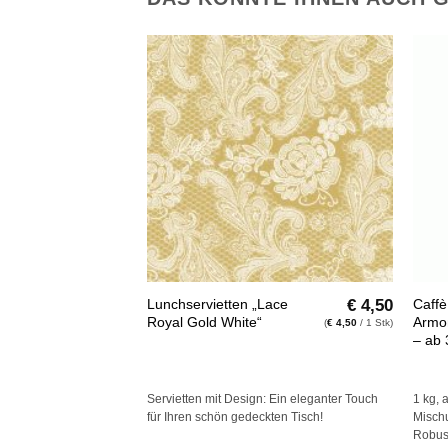
Auf die
Wunschliste
+
+
€
4,50
Lunchservietten „Lace
Caffè
Royal Gold White“
Armo
(
€
4,50
/ 1 Stk)
– ab 
Servietten mit Design: Ein eleganter Touch
1 kg, 
für Ihren schön gedeckten Tisch!
Misch
Robus