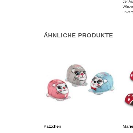
der A
Würze
unverg
ÄHNLICHE PRODUKTE
Auf die
Auf die
Wunschliste
Wunschliste
VORRÄTIG
+
+
ck
Kätzchen
Marie