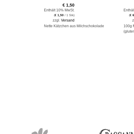
€
1,50
Enthält 10% MwSt.
Enthä
(
€
1,50
/ 1 Stk)
(
€
6
zzgl.
Versand
z
barren mit ganzen,
Nette Kätzchen aus Milchschokolade
100g 
n (glutenfrei)
Wieder
(gluten
26!