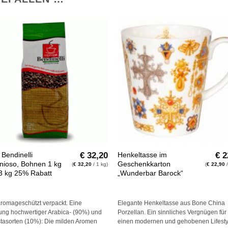
Auf die
Auf di
Wunschliste
Wunschli
+
€
32,20
€
2
 Bendinelli
Henkeltasse im
nioso, Bohnen 1 kg
Geschenkkarton
(
€
32,20
/ 1 kg)
(
€
22,90
/
3 kg 25% Rabatt
„Wunderbar Barock“
aromageschützt verpackt. Eine
Elegante Henkeltasse aus Bone China
ung hochwertiger Arabica- (90%) und
Porzellan. Ein sinnliches Vergnügen für
tasorten (10%): Die milden Aromen
einen modernen und gehobenen Lifesty