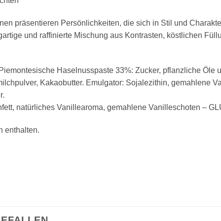
ichten
nen präsentieren Persönlichkeiten, die sich in Stil und Charakte
artige und raffinierte Mischung aus Kontrasten, köstlichen Fül
Piemontesische Haselnusspaste 33%: Zucker, pflanzliche Öle u
lchpulver, Kakaobutter. Emulgator: Sojalezithin, gemahlene Va
r.
lchfett, natürliches Vanillearoma, gemahlene Vanilleschoten –
 enthalten.
GEFALLEN …