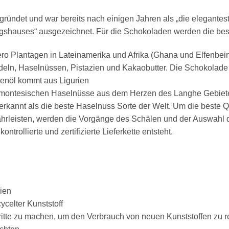
ründet und war bereits nach einigen Jahren als „die elegante
igshauses“ ausgezeichnet. Für die Schokoladen werden die bes
ero Plantagen in Lateinamerika und Afrika (Ghana und Elfenbei
deln, Haselnüssen, Pistazien und Kakaobutter. Die Schokolad
venöl kommt aus Ligurien
iemontesischen Haselnüsse aus dem Herzen des Langhe Gebiete
erkannt als die beste Haselnuss Sorte der Welt. Um die beste Qu
ährleisten, werden die Vorgänge des Schälen und der Auswahl
trollierte und zertifizierte Lieferkette entsteht.
ien
celter Kunststoff
chritte zu machen, um den Verbrauch von neuen Kunststoffen zu