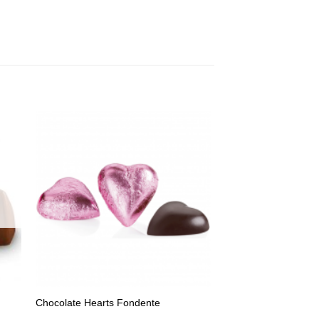
e
Auf die
ste
Wunschliste
+
Chocolate Hearts Fondente