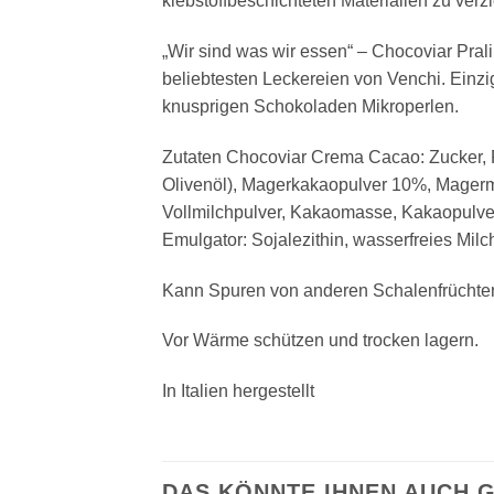
klebstoffbeschichteten Materialien zu verz
„Wir sind was wir essen“ – Chocoviar Prali
beliebtesten Leckereien von Venchi. Einzig
knusprigen Schokoladen Mikroperlen.
Zutaten Chocoviar Crema Cacao: Zucker, 
Olivenöl), Magerkakaopulver 10%, Magermi
Vollmilchpulver, Kakaomasse, Kakaopulve
Emulgator: Sojalezithin, wasserfreies Mi
Kann Spuren von anderen Schalenfrüchten
Vor Wärme schützen und trocken lagern.
In Italien hergestellt
DAS KÖNNTE IHNEN AUCH 