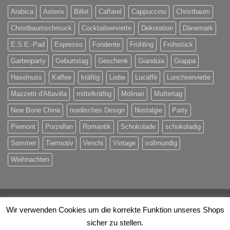
Arabica
Asterix
Billet
Caffarel
Cappuccino
Christbaum
Christbaumschmuck
Cocktailserviette
Dekoration
Dänemark
E.S.E.-Pad
Espresso
Fondente
Frühling
Frühstück
Gartenparty
Geburtstag
Geschenk
Gianduia
Grappa
Haselnuss
Kaffee
kräftig
Liebe
Lucaffè
Lunchserviette
Mazzetti d'Altavilla
mittelkräftig
Molinari
Muttertag
New Bone China
nordisches Design
Nostalgie
Party
Piemont
Porzellan
Romantik
Schokolade
schokoladig
Sommer
Tiermotiv
Venchi
Vintage
vollmundig
Weihnachten
Visa
PayPal
MasterCard
Eps
Maestro
Rechung
Wir verwenden Cookies um die korrekte Funktion unseres Shops
sicher zu stellen.
ÜBER UNS
KONTAKT
IHRE VORTEILE