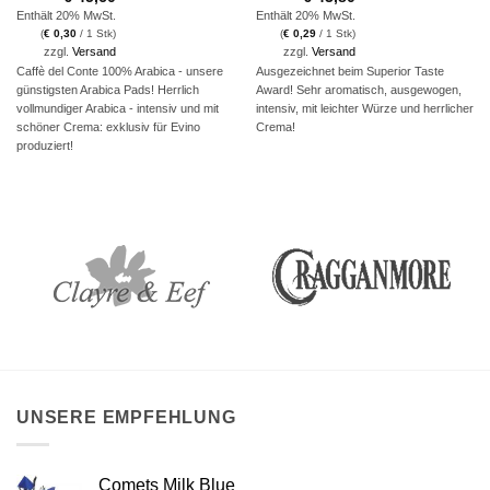
Enthält 20% MwSt.
Enthält 20% MwSt.
(
€
0,30
/ 1 Stk)
(
€
0,29
/ 1 Stk)
zzgl.
Versand
zzgl.
Versand
Caffè del Conte 100% Arabica - unsere
Ausgezeichnet beim Superior Taste
günstigsten Arabica Pads! Herrlich
Award! Sehr aromatisch, ausgewogen,
vollmundiger Arabica - intensiv und mit
intensiv, mit leichter Würze und herrlicher
schöner Crema: exklusiv für Evino
Crema!
produziert!
UNSERE EMPFEHLUNG
Comets Milk Blue