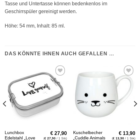
Tasse und Untertasse können bedenkenlos im
Geschirrspüler gereinigt werden.
Höhe: 54 mm, Inhalt: 85 ml.
DAS KÖNNTE IHNEN AUCH GEFALLEN …
Auf die
Auf die
Wunschliste
Wunschliste
€
27,90
€
13,90
Lunchbox
Kuschelbecher
Edelstahl „Love
„Cuddle Animals
(
€
27,90
/ 1 Stk)
(
€
13,90
/ 1 Stk)