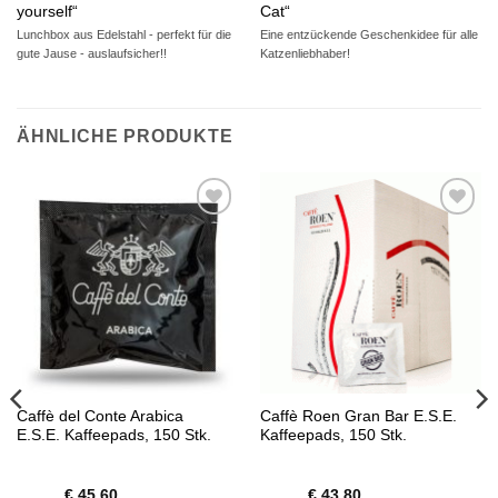
yourself“
Cat“
Lunchbox aus Edelstahl - perfekt für die
Eine entzückende Geschenkidee für alle
gute Jause - auslaufsicher!!
Katzenliebhaber!
ÄHNLICHE PRODUKTE
Auf die
Auf die
Wunschliste
Wunschliste
Caffè del Conte Arabica
Caffè Roen Gran Bar E.S.E.
E.S.E. Kaffeepads, 150 Stk.
Kaffeepads, 150 Stk.
€
45,60
€
43,80