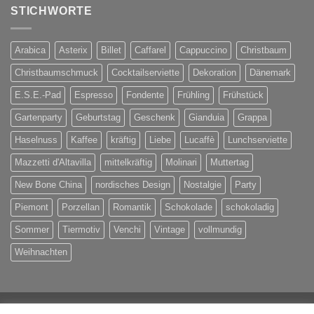
STICHWORTE
Arabica
Asterix
Billet
Caffarel
Cappuccino
Christbaum
Christbaumschmuck
Cocktailserviette
Dekoration
Dänemark
E.S.E.-Pad
Espresso
Fondente
Frühling
Frühstück
Gartenparty
Geburtstag
Geschenk
Gianduia
Grappa
Haselnuss
Kaffee
kräftig
Liebe
Lucaffè
Lunchserviette
Mazzetti d'Altavilla
mittelkräftig
Molinari
Muttertag
New Bone China
nordisches Design
Nostalgie
Party
Piemont
Porzellan
Romantik
Schokolade
schokoladig
Sommer
Tiermotiv
Venchi
Vintage
vollmundig
Weihnachten