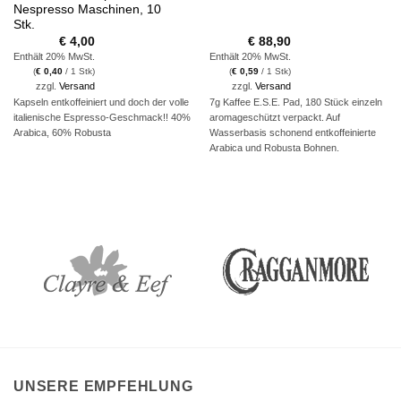
Nespresso Maschinen, 10
Stk.
€
4,00
€
88,90
Enthält 20% MwSt.
Enthält 20% MwSt.
(
€
0,40
/ 1 Stk)
(
€
0,59
/ 1 Stk)
zzgl.
Versand
zzgl.
Versand
Kapseln entkoffeiniert und doch der volle
7g Kaffee E.S.E. Pad, 180 Stück einzeln
italienische Espresso-Geschmack!! 40%
aromageschützt verpackt. Auf
Arabica, 60% Robusta
Wasserbasis schonend entkoffeinierte
Arabica und Robusta Bohnen.
UNSERE EMPFEHLUNG