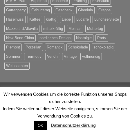
E.S.E.-Pad
Espresso
Fondente
Frühling
Frühstück
Gartenparty
Geburtstag
Geschenk
Gianduia
Grappa
Haselnuss
Kaffee
kräftig
Liebe
Lucaffè
Lunchserviette
Mazzetti d'Altavilla
mittelkräftig
Molinari
Muttertag
New Bone China
nordisches Design
Nostalgie
Party
Piemont
Porzellan
Romantik
Schokolade
schokoladig
Sommer
Tiermotiv
Venchi
Vintage
vollmundig
Weihnachten
Visa
PayPal
MasterCard
Eps
Maestro
Rechung
Wir verwenden Cookies um die korrekte Funktion unseres Shops
sicher zu stellen.
ÜBER UNS
KONTAKT
IHRE VORTEILE
Indem Sie weiter auf dieser Webseite navigieren, stimmen Sie der
© 2026
Evino Handels OG
. Alle Rechte vorbehalten.
Verwendung von Cookies zu.
VERTRAG WIDERRUFEN
Datenschutzerklärung
OK