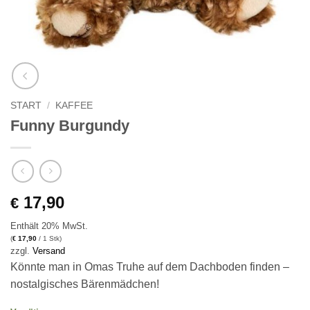
START
/
KAFFEE
Funny Burgundy
17,90
€
Enthält 20% MwSt.
(
17,90
/ 1 Stk)
€
zzgl.
Versand
Könnte man in Omas Truhe auf dem Dachboden finden –
nostalgisches Bärenmädchen!