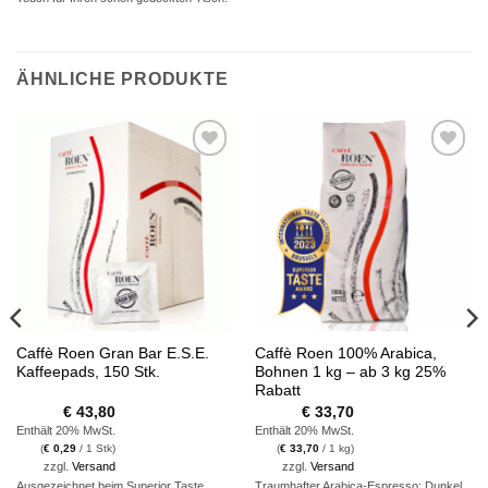
ÄHNLICHE PRODUKTE
Auf die
Auf die
Wunschliste
Wunschliste
Caffè Roen Gran Bar E.S.E.
Caffè Roen 100% Arabica,
Kaffeepads, 150 Stk.
Bohnen 1 kg – ab 3 kg 25%
Rabatt
€
43,80
€
33,70
Enthält 20% MwSt.
Enthält 20% MwSt.
(
€
0,29
/ 1 Stk)
(
€
33,70
/ 1 kg)
zzgl.
Versand
zzgl.
Versand
Ausgezeichnet beim Superior Taste
Traumhafter Arabica-Espresso: Dunkel,