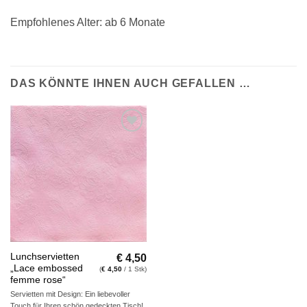
Empfohlenes Alter: ab 6 Monate
DAS KÖNNTE IHNEN AUCH GEFALLEN …
Auf die
Wunschliste
€
4,50
Lunchservietten
„Lace embossed
(
€
4,50
/ 1 Stk)
femme rose“
Servietten mit Design: Ein liebevoller
Touch für Ihren schön gedeckten Tisch!