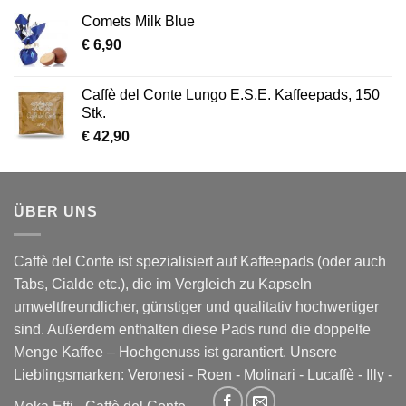
Comets Milk Blue
€
6,90
Caffè del Conte Lungo E.S.E. Kaffeepads, 150
Stk.
€
42,90
ÜBER UNS
Caffè del Conte ist spezialisiert auf Kaffeepads (oder auch
Tabs, Cialde etc.), die im Vergleich zu Kapseln
umweltfreundlicher, günstiger und qualitativ hochwertiger
sind. Außerdem enthalten diese Pads rund die doppelte
Menge Kaffee – Hochgenuss ist garantiert. Unsere
Lieblingsmarken:
Veronesi
-
Roen
-
Molinari
-
Lucaffè
-
Illy
-
Moka Efti
-
Caffè del Conte