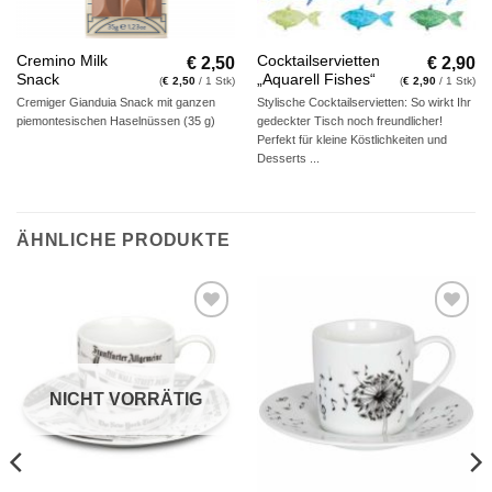
€
2,50
€
2,90
Cremino Milk
Cocktailservietten
Snack
„Aquarell Fishes“
(
€
2,50
/ 1 Stk)
(
€
2,90
/ 1 Stk)
Cremiger Gianduia Snack mit ganzen
Stylische Cocktailservietten: So wirkt Ihr
piemontesischen Haselnüssen (35 g)
gedeckter Tisch noch freundlicher!
Perfekt für kleine Köstlichkeiten und
Desserts ...
ÄHNLICHE PRODUKTE
Auf die
Auf die
Wunschliste
Wunschliste
NICHT VORRÄTIG