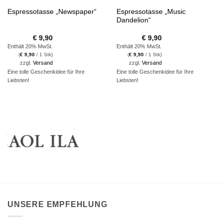
Espressotasse „Music
Espressotasse „Newspaper“
Dandelion“
€
9,90
€
9,90
Enthält 20% MwSt.
Enthält 20% MwSt.
(
€
9,90
/ 1 Stk)
(
€
9,90
/ 1 Stk)
zzgl.
Versand
zzgl.
Versand
Eine tolle Geschenkidee für Ihre
Eine tolle Geschenkidee für Ihre
Liebsten!
Liebsten!
UNSERE EMPFEHLUNG