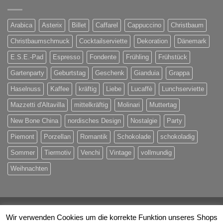
Arabica
Asterix
Billet
Caffarel
Cappuccino
Christbaum
Christbaumschmuck
Cocktailserviette
Dekoration
Dänemark
E.S.E.-Pad
Espresso
Fondente
Frühling
Frühstück
Gartenparty
Geburtstag
Geschenk
Gianduia
Grappa
Haselnuss
Kaffee
kräftig
Liebe
Lucaffè
Lunchserviette
Mazzetti d'Altavilla
mittelkräftig
Molinari
Muttertag
New Bone China
nordisches Design
Nostalgie
Party
Piemont
Porzellan
Romantik
Schokolade
schokoladig
Sommer
Tiermotiv
Venchi
Vintage
vollmundig
Weihnachten
Visa
PayPal
MasterCard
Eps
Maestro
Rechung
Wir verwenden Cookies um die korrekte Funktion unseres Shops