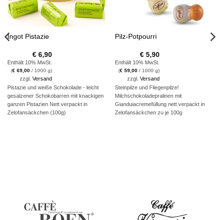
Ingot Pistazie
Pilz-Potpourri
€
6,90
€
5,90
Enthält 10% MwSt.
Enthält 10% MwSt.
(
€
69,00
/ 1000 g)
(
€
59,00
/ 1000 g)
zzgl.
Versand
zzgl.
Versand
Pistazie und weiße Schokolade - leicht
Steinpilze und Fliegenpilze!
gesalzener Schokobarren mit knackigen
Milchschokoladepralinen mit
ganzen Pistazien Nett verpackt in
Gianduiacremefüllung nett verpackt in
Zelofansäckchen (100g)
Zelofansäckchen zu je 100g