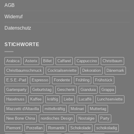
AGB
Widerruf
Datenschutz
STICHWORTE
Arabica
Asterix
Billet
Caffarel
Cappuccino
Christbaum
Christbaumschmuck
Cocktailserviette
Dekoration
Dänemark
E.S.E.-Pad
Espresso
Fondente
Frühling
Frühstück
Gartenparty
Geburtstag
Geschenk
Gianduia
Grappa
Haselnuss
Kaffee
kräftig
Liebe
Lucaffè
Lunchserviette
Mazzetti d'Altavilla
mittelkräftig
Molinari
Muttertag
New Bone China
nordisches Design
Nostalgie
Party
Piemont
Porzellan
Romantik
Schokolade
schokoladig