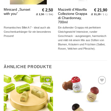
€
2,50
€
21,90
Minicard „Sunset
Mazzetti d’Altavilla
with you“
Collezione Grappa
(
€
2,50
/ 1 Stk)
(
€
31,29
/ 1 L)
di Chardonnay,
700ml
Romantisches Billet A 7 - ideal auch als
Ein duftender Grappa mit perfektem
Geschenkanhänger für ein besonderes
Gleichgewicht! Intensiver, runder
Present!
Geschmack - ausgewogen, harmonisch
und mild mit einem Mix aus Düften von
Blumen, Kräutern und Früchten (Salbei,
Rosen, Veilchen und Pfirsiche).
ÄHNLICHE PRODUKTE
Auf die
Auf die
Wunschliste
Wunschliste