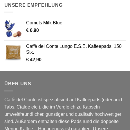
UNSERE EMPFEHLUNG
Comets Milk Blue
€
6,90
Caffè del Conte Lungo E.S.E. Kaffeepads, 150
Stk.
€
42,90
ÜBER UNS
Caffè del Conte ist spezialisiert auf Kaffeepads (oder auch
Tabs, Cialde etc.), die im Vergleich zu Kapseln
umweltfreundlicher, günstiger und qualitativ hochwertiger
sind. Außerdem enthalten diese Pads rund die doppelte
Menge Kaffee – Hochgenuss ist garantiert. Unsere