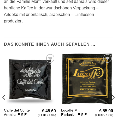
an die Familie Monti verkauft und seit damals wird dieser
herrliche Kaffee in der wundschönen Verpackung –
Artdeko mit orientalisch, arabischen – Einflüssen
produziert.
DAS KÖNNTE IHNEN AUCH GEFALLEN …
Auf die
Auf die
Wunschliste
Wunschliste
€
45,60
€
55,90
Caffè del Conte
Lucaffè Mr.
Arabica E.S.E.
Exclusive E.S.E.
(
€
0,30
/ 1 Stk)
(
€
0,37
/ 1 Stk)