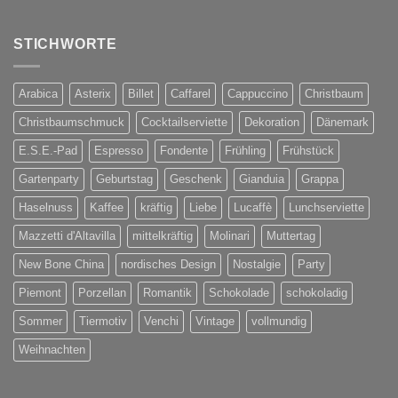
STICHWORTE
Arabica
Asterix
Billet
Caffarel
Cappuccino
Christbaum
Christbaumschmuck
Cocktailserviette
Dekoration
Dänemark
E.S.E.-Pad
Espresso
Fondente
Frühling
Frühstück
Gartenparty
Geburtstag
Geschenk
Gianduia
Grappa
Haselnuss
Kaffee
kräftig
Liebe
Lucaffè
Lunchserviette
Mazzetti d'Altavilla
mittelkräftig
Molinari
Muttertag
New Bone China
nordisches Design
Nostalgie
Party
Piemont
Porzellan
Romantik
Schokolade
schokoladig
Sommer
Tiermotiv
Venchi
Vintage
vollmundig
Weihnachten