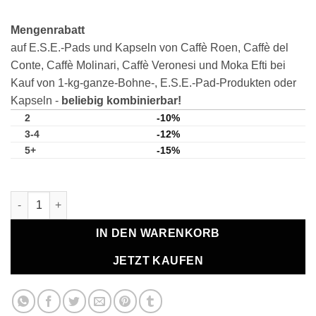
Mengenrabatt
auf E.S.E.-Pads und Kapseln von Caffè Roen, Caffè del
Conte, Caffè Molinari, Caffè Veronesi und Moka Efti bei
Kauf von 1-kg-ganze-Bohne-, E.S.E.-Pad-Produkten oder
Kapseln -
beliebig kombinierbar!
2
-10%
3-4
-12%
5+
-15%
Moka Efti Arabica E.S.E. Kaffeepads, 100 Stk. Menge
IN DEN WARENKORB
JETZT KAUFEN