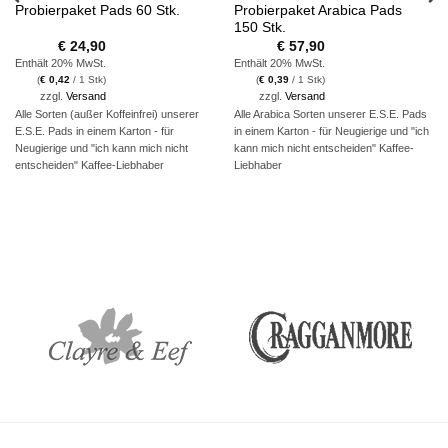
Probierpaket Arabica Pads
Probierpaket Pads 60 Stk.
150 Stk.
€
24,90
€
57,90
Enthält 20% MwSt.
Enthält 20% MwSt.
(
€
0,42
/ 1 Stk)
(
€
0,39
/ 1 Stk)
zzgl.
Versand
zzgl.
Versand
Alle Sorten (außer Koffeinfrei) unserer
Alle Arabica Sorten unserer E.S.E. Pads
E.S.E. Pads in einem Karton - für
in einem Karton - für Neugierige und "ich
Neugierige und "ich kann mich nicht
kann mich nicht entscheiden" Kaffee-
entscheiden" Kaffee-Liebhaber
Liebhaber