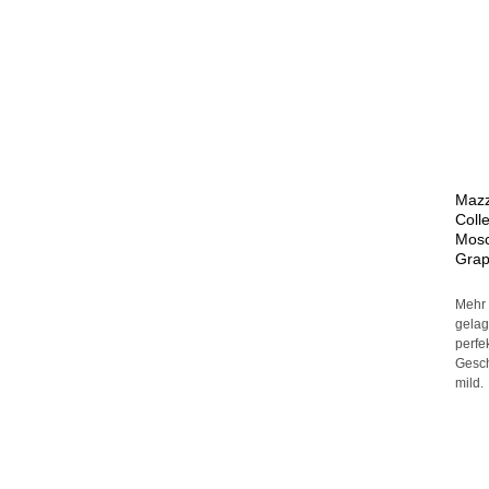
+
Mazze
Coll
Mosc
Grap
Mehr 
gelag
perfe
Gesc
mild.