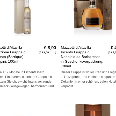
+
€
8,90
€
4
tti d’Altavilla
Mazzetti d’Altavilla
ezione Grappa di
Incanto Grappa di
(
€
89,00
/ 1 L)
(
€
67,
ato (Barrique)
Nebbiolo da Barbaresco
pini, 100ml
in Geschenksverpackung,
700ml
als 12 Monate in Eichenfässern
Dieser Grappa ist voller Kraft und Eleg
ert. Ein äußerst duftender Grappa mit
in Holz gereift, und in einem eleganten
ktem Gleichgewicht! Intensiver, runder
Dekanter in einer schönen, edlen Holzk
hmack - ausgewogen, harmonisch und
verpackt.