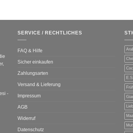
SERVICE / RECHTLICHES
ST
Ara
FAQ & Hilfe
die
Chr
Sicher einkaufen
r,
Cock
Zahlungsarten
E.S
Versand & Lieferung
Frü
esi
-
Impressum
Gia
Lie
AGB
Mazz
Widerruf
Mut
Datenschutz