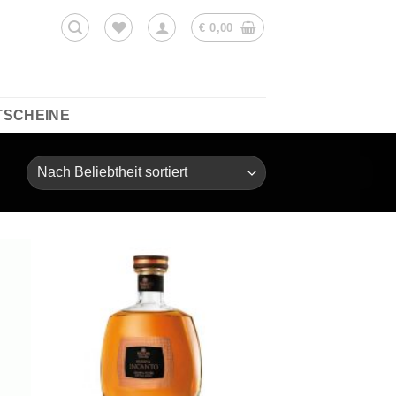
€
0,00
TSCHEINE
ie
Auf die
iste
Wunschliste