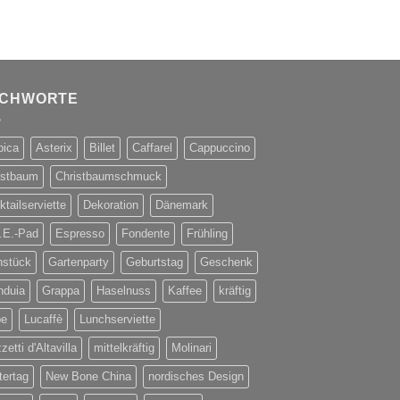
ICHWORTE
bica
Asterix
Billet
Caffarel
Cappuccino
istbaum
Christbaumschmuck
tailserviette
Dekoration
Dänemark
.E.-Pad
Espresso
Fondente
Frühling
hstück
Gartenparty
Geburtstag
Geschenk
nduia
Grappa
Haselnuss
Kaffee
kräftig
be
Lucaffè
Lunchserviette
etti d'Altavilla
mittelkräftig
Molinari
tertag
New Bone China
nordisches Design