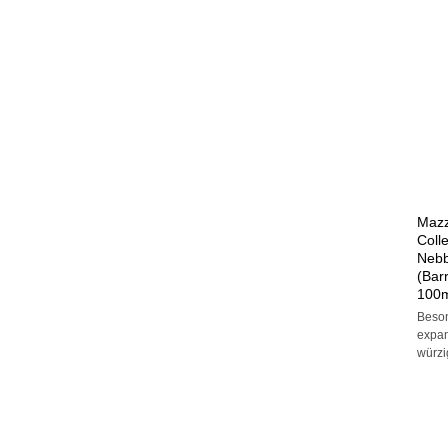
+
Mazze
Coll
Nebb
(Bar
100m
Beson
expans
würzi