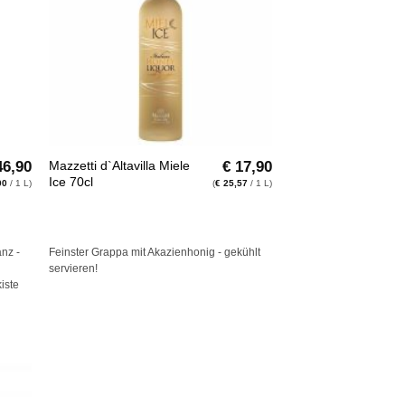
+
6,90
€
17,90
Mazzetti d`Altavilla Miele
Ice 70cl
00
/ 1 L)
(
€
25,57
/ 1 L)
anz -
Feinster Grappa mit Akazienhonig - gekühlt
servieren!
iste