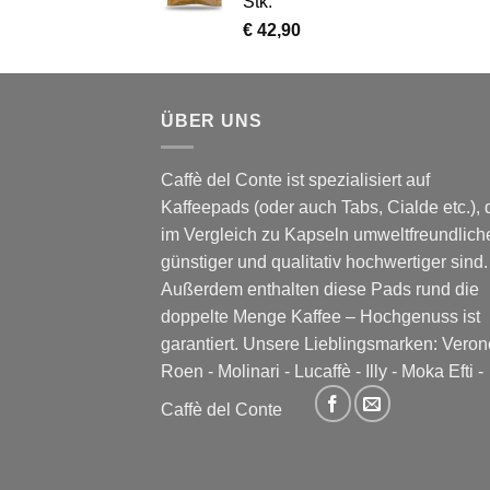
Stk.
€
42,90
ÜBER UNS
Caffè del Conte ist spezialisiert auf
Kaffeepads (oder auch Tabs, Cialde etc.), 
im Vergleich zu Kapseln umweltfreundliche
günstiger und qualitativ hochwertiger sind.
Außerdem enthalten diese Pads rund die
doppelte Menge Kaffee – Hochgenuss ist
garantiert. Unsere Lieblingsmarken:
Veron
Roen
-
Molinari
-
Lucaffè
-
Illy
-
Moka Efti
-
Caffè del Conte