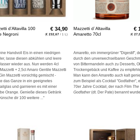
+
€
34,90
€
1
tti d’Altavilla 100
Mazzetti d`Altavilla
e Negroni
Amaretto 70cl
(
€
232,67
/ 1 L)
(
€
27,
eine Handvoll Eis in einen niedrigen
Amaretto, ein immergrüner "Digestif", d
er, lasse diesen abkühlen und leere
durch den unverwechselbaren Gesch
asser wieder aus. Nun werden 4cl
von Bittermandeln auch zu Desserts, O
r Mazzetti + 2,5cl Amaro Gentile Mazzetti
Trockengebäck und Kaffee zu empfehlen
 Gin Mazzetti vorsichtig gemischt -
Man kann den Amaretto auch kalt geni
te das Ganze in ein geeignetes
zum Beispiel als Cocktail "Godfather", 
ailglas und garnieren es mit einer
70er Jahre Cocktail, der nach Film
The
be Orange. Genieße dieses Getränk
Godfather
(dt. Der Pate) benannt wurde
ünsche dir 100 weitere ..."
Auf die
Auf d
Wunschliste
Wunschl