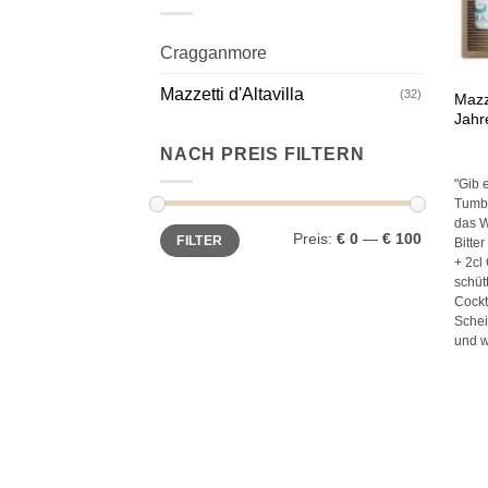
Cragganmore
+
Mazzetti d'Altavilla
(32)
Mazze
Jahr
NACH PREIS FILTERN
"Gib 
Tumbl
das W
Min.
Max.
Preis:
€ 0
—
€ 100
FILTER
Preis
Preis
Bitte
+ 2cl
schüt
Cockt
Schei
und w