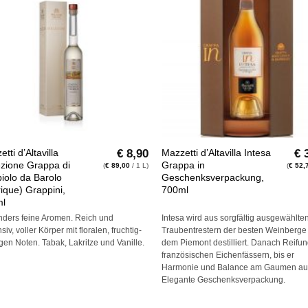
Auf die
Auf d
Wunschliste
Wunschl
+
€
8,90
€
3
tti d’Altavilla
Mazzetti d’Altavilla Intesa
ezione Grappa di
Grappa in
(
€
89,00
/ 1 L)
(
€
52,
iolo da Barolo
Geschenksverpackung,
rique) Grappini,
700ml
l
ders feine Aromen. Reich und
Intesa wird aus sorgfältig ausgewählte
iv, voller Körper mit floralen, fruchtig-
Traubentrestern der besten Weinberge
gen Noten. Tabak, Lakritze und Vanille.
dem Piemont destilliert. Danach Reifun
französischen Eichenfässern, bis er
Harmonie und Balance am Gaumen auf
Elegante Geschenksverpackung.