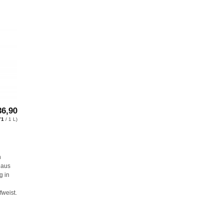
ie
iste
6,90
71
/ 1 L)
n
 aus
g in
weist.