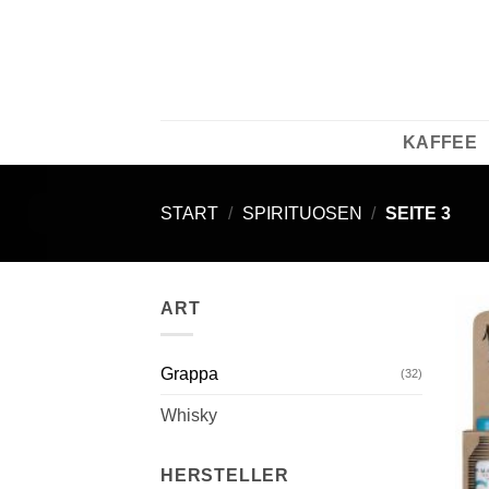
Zum
Inhalt
springen
KAFFEE
START
/
SPIRITUOSEN
/
SEITE 3
ART
Grappa
(32)
Whisky
HERSTELLER