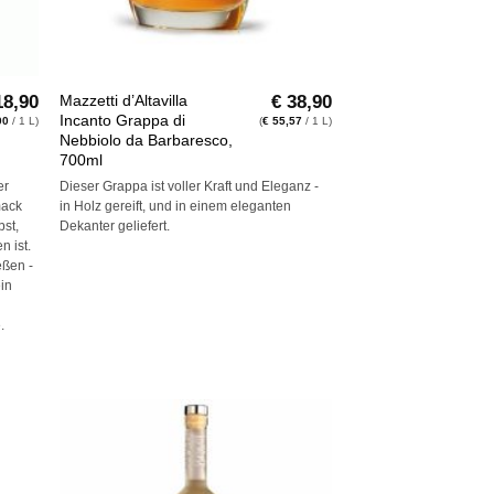
+
8,90
€
38,90
Mazzetti d’Altavilla
Incanto Grappa di
00
/ 1 L)
(
€
55,57
/ 1 L)
Nebbiolo da Barbaresco,
700ml
er
Dieser Grappa ist voller Kraft und Eleganz -
mack
in Holz gereift, und in einem eleganten
bst,
Dekanter geliefert.
 ist.
eßen -
ein
.
ie
Auf die
iste
Wunschliste