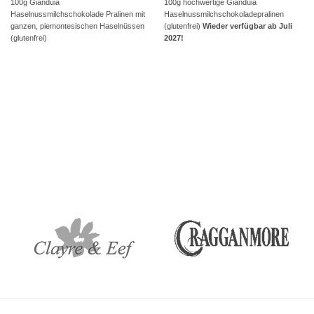
100g Gianduia
100g hochwertige Gianduia
Haselnussmilchschokolade Pralinen mit
Haselnussmilchschokoladepralinen
ganzen, piemontesischen Haselnüssen
(glutenfrei)
Wieder verfügbar ab Juli
(glutenfrei)
2027!