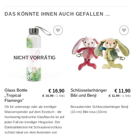
DAS KÖNNTE IHNEN AUCH GEFALLEN …
Auf die
Auf die
Wunschliste
Wunschliste
NICHT VORRÄTIG
€
16,90
€
11,90
Glass Bottle
Schlüsselanhänger
„Tropical
Bibi und Benji
(
€
16,90
/ 1 Stk)
(
€
11,90
/ 1 Stk)
Flamingo“
Ob für unterwegs oder als trendiger
Bezaubernder Schlüsselanhänger Benji
Wasserspender auf dem Esstisch - die
(10 cm) Bibi rosa (10cm)
hochwertig bedruckte Glasflasche ist auf
jeden Fall ein trendiger Hingucker. Der
Edelstahldeckel mit Schraubverschluss
schützt ideal vor dem Austreten von