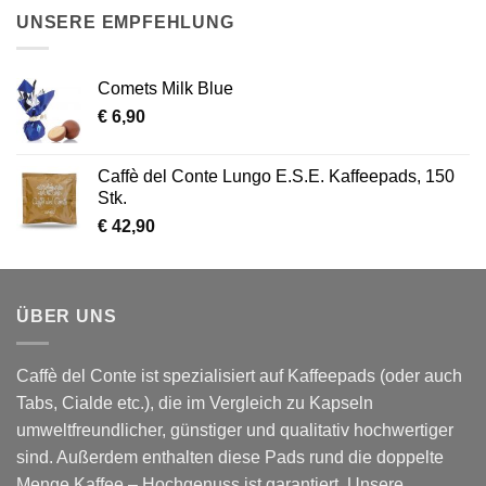
UNSERE EMPFEHLUNG
Comets Milk Blue
€
6,90
Caffè del Conte Lungo E.S.E. Kaffeepads, 150
Stk.
€
42,90
ÜBER UNS
Caffè del Conte ist spezialisiert auf Kaffeepads (oder auch
Tabs, Cialde etc.), die im Vergleich zu Kapseln
umweltfreundlicher, günstiger und qualitativ hochwertiger
sind. Außerdem enthalten diese Pads rund die doppelte
Menge Kaffee – Hochgenuss ist garantiert. Unsere