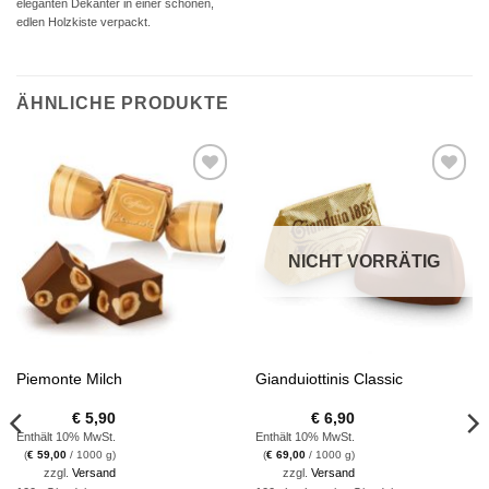
eleganten Dekanter in einer schönen,
edlen Holzkiste verpackt.
ÄHNLICHE PRODUKTE
Auf die
Auf die
Wunschliste
Wunschliste
NICHT VORRÄTIG
Piemonte Milch
Gianduiottinis Classic
€
5,90
€
6,90
Enthält 10% MwSt.
Enthält 10% MwSt.
(
€
59,00
/ 1000 g)
(
€
69,00
/ 1000 g)
zzgl.
Versand
zzgl.
Versand