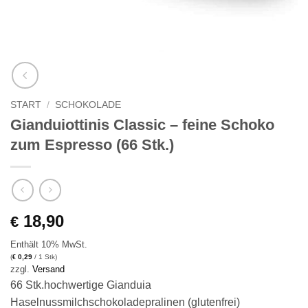
START
/
SCHOKOLADE
Gianduiottinis Classic – feine Schoko
zum Espresso (66 Stk.)
18,90
€
Enthält 10% MwSt.
(
0,29
/ 1 Stk)
€
zzgl.
Versand
66 Stk.hochwertige Gianduia
Haselnussmilchschokoladepralinen (glutenfrei)