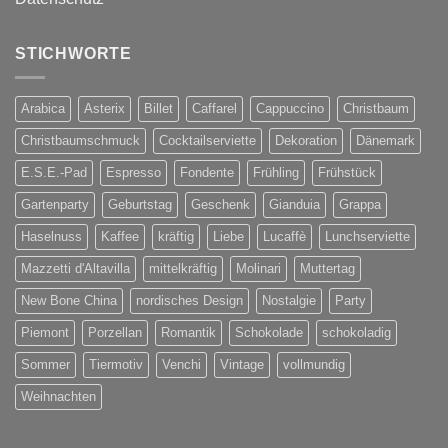
STICHWORTE
Arabica
Asterix
Billet
Caffarel
Cappuccino
Christbaum
Christbaumschmuck
Cocktailserviette
Dekoration
Dänemark
E.S.E.-Pad
Espresso
Fondente
Frühling
Frühstück
Gartenparty
Geburtstag
Geschenk
Gianduia
Grappa
Haselnuss
Kaffee
kräftig
Liebe
Lucaffè
Lunchserviette
Mazzetti d'Altavilla
mittelkräftig
Molinari
Muttertag
New Bone China
nordisches Design
Nostalgie
Party
Piemont
Porzellan
Romantik
Schokolade
schokoladig
Sommer
Tiermotiv
Venchi
Vintage
vollmundig
Weihnachten