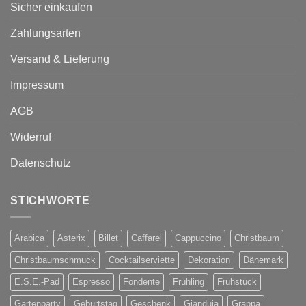
Sicher einkaufen
Zahlungsarten
Versand & Lieferung
Impressum
AGB
Widerruf
Datenschutz
STICHWORTE
Arabica
Asterix
Billet
Caffarel
Cappuccino
Christbaum
Christbaumschmuck
Cocktailserviette
Dekoration
Dänemark
E.S.E.-Pad
Espresso
Fondente
Frühling
Frühstück
Gartenparty
Geburtstag
Geschenk
Gianduia
Grappa