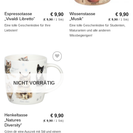
€
9,90
€
9,90
Espressotasse
Wissenstasse
„Vivaldi Libretto“
„Musik“
(
€
9,90
/ 1 Stk)
(
€
9,90
/ 1 Stk)
Eine tolle Geschenkidee für Ihre
Eine tolle Geschenkidee für Studenten,
Liebsten!
Maturanten und alle anderen
Wissbegierigen!
Auf die
Wunschliste
NICHT VORRÄTIG
€
9,90
Henkeltasse
„Natures
(
€
9,90
/ 1 Stk)
Diversity“
Gönn dir eine Auszeit mit Stil und einem