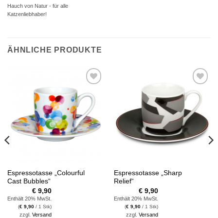
Hauch von Natur - für alle
Katzenliebhaber!
ÄHNLICHE PRODUKTE
Auf die
Auf die
Wunschliste
Wunschliste
Espressotasse „Colourful
Espressotasse „Sharp
Cast Bubbles“
Relief“
€
9,90
€
9,90
Enthält 20% MwSt.
Enthält 20% MwSt.
(
€
9,90
/ 1 Stk)
(
€
9,90
/ 1 Stk)
zzgl.
Versand
zzgl.
Versand