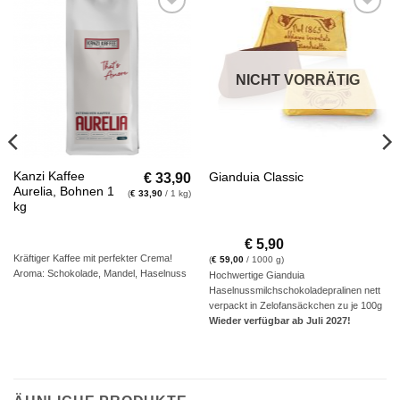
Auf die
Auf die
Wunschliste
Wunschliste
NICHT VORRÄTIG
€
33,90
Kanzi Kaffee
Gianduia Classic
Aurelia, Bohnen 1
(
€
33,90
/ 1 kg)
kg
€
5,90
Kräftiger Kaffee mit perfekter Crema!
(
€
59,00
/ 1000 g)
Aroma: Schokolade, Mandel, Haselnuss
Hochwertige Gianduia
Haselnussmilchschokoladepralinen nett
verpackt in Zelofansäckchen zu je 100g
Wieder verfügbar ab Juli 2027!