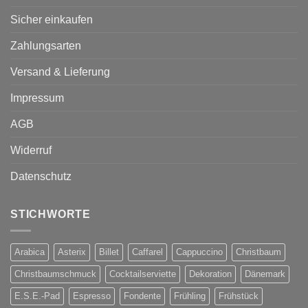
Sicher einkaufen
Zahlungsarten
Versand & Lieferung
Impressum
AGB
Widerruf
Datenschutz
STICHWORTE
Arabica
Asterix
Billet
Caffarel
Cappuccino
Christbaum
Christbaumschmuck
Cocktailserviette
Dekoration
Dänemark
E.S.E.-Pad
Espresso
Fondente
Frühling
Frühstück