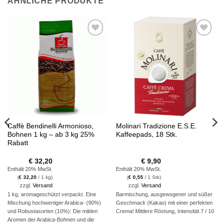
ÄHNLICHE PRODUKTE
Auf die
Auf die
Wunschliste
Wunschliste
Caffè Bendinelli Armonioso,
Molinari Tradizione E.S.E.
Bohnen 1 kg – ab 3 kg 25%
Kaffeepads, 18 Stk.
Rabatt
€
32,20
€
9,90
Enthält 20% MwSt.
Enthält 20% MwSt.
(
€
32,20
/ 1 kg)
(
€
0,55
/ 1 Stk)
zzgl.
Versand
zzgl.
Versand
1 kg, aromageschützt verpackt. Eine
Barmischung, ausgewogener und süßer
Mischung hochwertiger Arabica- (90%)
Geschmack (Kakao) mit einer perfekten
und Robustasorten (10%): Die milden
Crema! Mittlere Röstung, Intensität 7 / 10
Aromen der Arabica-Bohnen und die